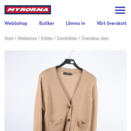
Webbshop
Butiker
Lämna in
Vårt överskott
Start
/
Webbshop
/
Kläder
/
Damkläder
/
Överdelar dam