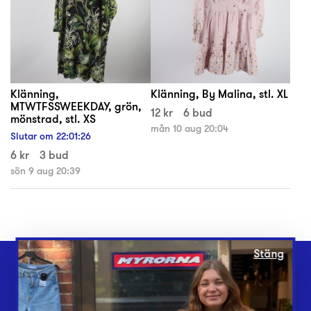
Klänning,
Klänning, By Malina, stl. XL
MTWTFSSWEEKDAY, grön,
12 kr
6 bud
mönstrad, stl. XS
mån 10 aug 20:04
Slutar om
22
:
01
:
26
6 kr
3 bud
sön 9 aug 20:39
Stäng
Webbshop
Butiker