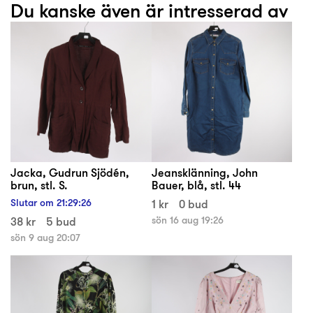
Du kanske även är intresserad av
Jacka, Gudrun Sjödén,
Jeansklänning, John
brun, stl. S.
Bauer, blå, stl. 44
Slutar om
21
:
29
:
26
1 kr
0 bud
38 kr
5 bud
sön 16 aug 19:26
sön 9 aug 20:07