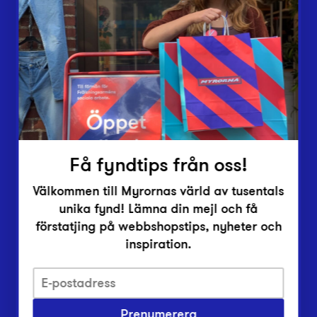
Lämna in
Vårt överskott
Inlämningsplatser
Om Myrorna
Lediga jobb
Pressrum
Kontakt
Få fyndtips från oss!
Välkommen till Myrornas värld av tusentals
unika fynd! Lämna din mejl och få
förstatjing på webbshopstips, nyheter och
inspiration.
Integritetsskyddspolicy
Prenumerera
Har du frågor om onlineköp, leverans eller retur?