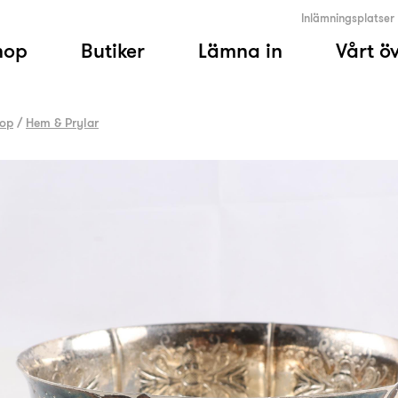
Inlämningsplatser
hop
Butiker
Lämna in
Vårt ö
op
/
Hem & Prylar