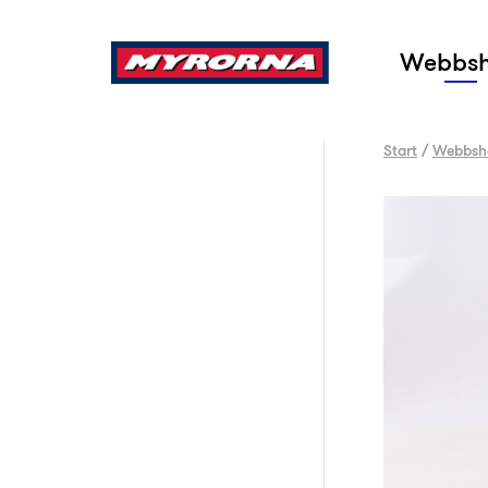
Sök
Webbs
Start
/
Webbsh