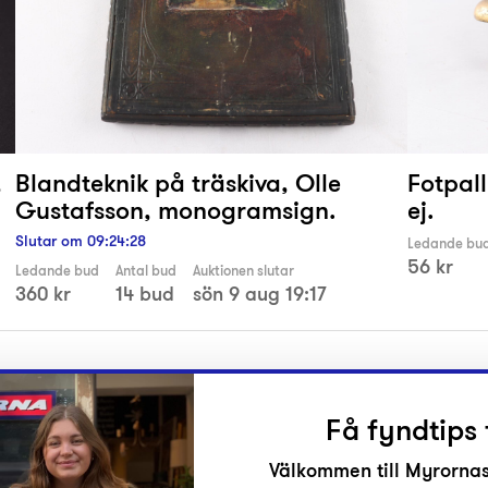
,
Blandteknik på träskiva, Olle
Fotpall
Gustafsson, monogramsign.
ej.
Slutar om
09
:
24
:
27
Ledande bu
56 kr
Ledande bud
Antal bud
Auktionen slutar
360 kr
14 bud
sön 9 aug 19:17
Få fyndtips 
Välkommen till Myrornas