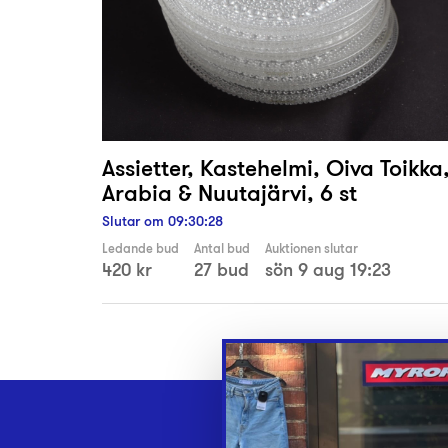
Assietter, Kastehelmi, Oiva Toikka
Arabia & Nuutajärvi, 6 st
Slutar om
09
:
30
:
27
Ledande bud
Antal bud
Auktionen slutar
420 kr
27 bud
sön 9 aug 19:23