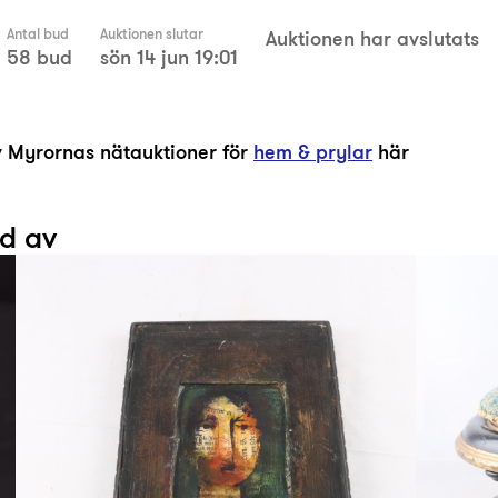
Antal bud
Auktionen slutar
Auktionen har avslutats
58 bud
sön 14 jun 19:01
av Myrornas nätauktioner för
hem & prylar
här
ad av