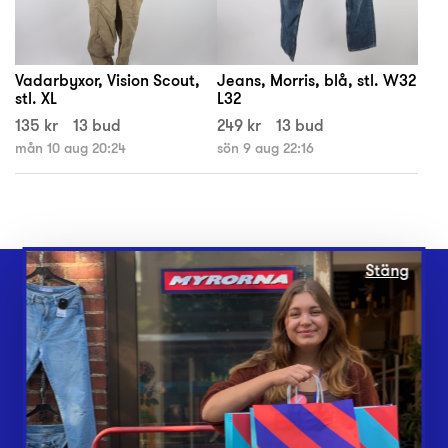
Vadarbyxor, Vision Scout,
Jeans, Morris, blå, stl. W32
stl. XL
L32
135 kr
13 bud
249 kr
13 bud
mån 10 aug 20:24
sön 9 aug 22:16
Stäng
Webbshop
Butiker
Lämna in
Vårt överskott