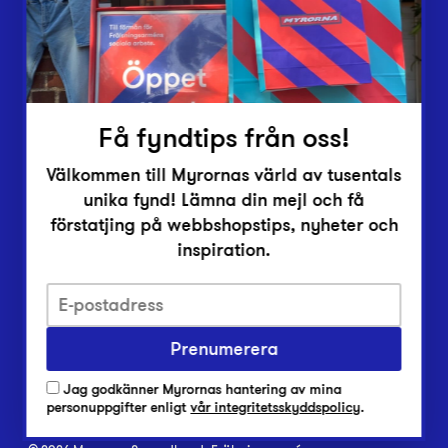
Inlämningsplatser
Om Myrorna
Lediga jobb
Pressrum
Kontakt
Få fyndtips från oss!
Välkommen till Myrornas värld av tusentals
unika fynd! Lämna din mejl och få
förstatjing på webbshopstips, nyheter och
inspiration.
Integritetsskyddspolicy
Prenumerera
Har du frågor om onlineköp, leverans eller retur?
Vanliga frågor om vår webbshop
Jag godkänner Myrornas hantering av mina
Har du frågor om vår verksamhet?
personuppgifter enligt
vår integritetsskyddspolicy
.
Vanliga frågor om Myrorna