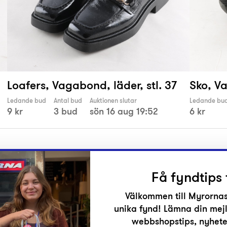
Loafers, Vagabond, läder, stl. 37
Sko, Va
Ledande bud
Antal bud
Auktionen slutar
Ledande bu
9 kr
3 bud
sön 16 aug 19:52
6 kr
Få fyndtips 
Välkommen till Myrornas
unika fynd! Lämna din mejl
r
webbshopstips, nyheter