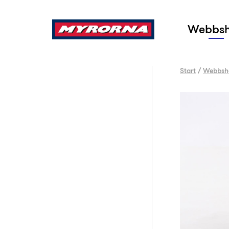
Sök
Webbs
Start
/
Webbsh