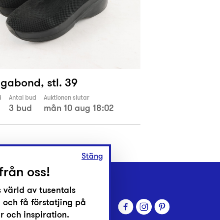
gabond, stl. 39
d
Antal bud
Auktionen slutar
3 bud
mån 10 aug 18:02
Stäng
från oss!
 värld av tusentals
 och få förstatjing på
 och inspiration.