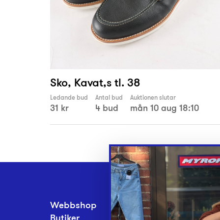
Sko, Kavat,s tl. 38
Ledande bud
Antal bud
Auktionen slutar
31 kr
4 bud
mån 10 aug 18:10
Webbshop
Inlämningsplatse
Butiker
Om Myrorna