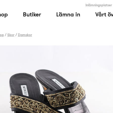
Inlämningsplatser
hop
Butiker
Lämna in
Vårt ö
op
/
Skor
/
Damskor