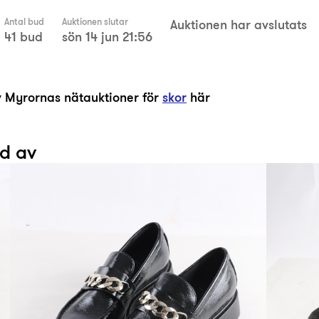
Antal bud
Auktionen slutar
Auktionen har avslutats
41 bud
sön 14 jun 21:56
av Myrornas nätauktioner för
skor
här
ad av