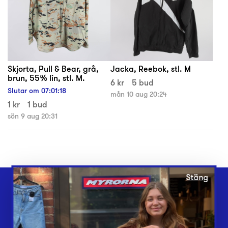
Skjorta, Pull & Bear, grå,
Jacka, Reebok, stl. M
brun, 55% lin, stl. M.
6 kr
5 bud
Slutar om
07
:
01
:
17
mån 10 aug 20:24
1 kr
1 bud
sön 9 aug 20:31
Stäng
Webbshop
Butiker