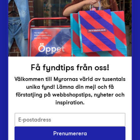
Lämna in
Vårt överskott
Inlämningsplatser
Om Myrorna
Lediga jobb
Pressrum
Kontakt
Få fyndtips från oss!
Välkommen till Myrornas värld av tusentals
unika fynd! Lämna din mejl och få
förstatjing på webbshopstips, nyheter och
inspiration.
Integritetsskyddspolicy
Prenumerera
Har du frågor om onlineköp, leverans eller retur?
Vanliga frågor om vår webbshop