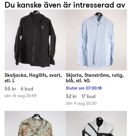
Du kanske även är intresserad av
Skaljacka, Haglöfs, svart,
Skjorta, Stenströms, rutig,
stl. L
blå, stl. 40.
55 kr
6 bud
Slutar om
07
:
00
:
17
sön 16 aug 20:59
52 kr
17 bud
sön 9 aug 20:30