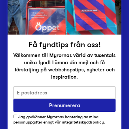
Inlämningsplatser
Om Myrorna
Lediga jobb
Pressrum
Kontakt
Få fyndtips från oss!
Välkommen till Myrornas värld av tusentals
unika fynd! Lämna din mejl och få
förstatjing på webbshopstips, nyheter och
inspiration.
Integritetsskyddspolicy
Prenumerera
Har du frågor om onlineköp, leverans eller retur?
Vanliga frågor om vår webbshop
Jag godkänner Myrornas hantering av mina
Har du frågor om vår verksamhet?
personuppgifter enligt
vår integritetsskyddspolicy
.
Vanliga frågor om Myrorna