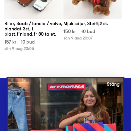
Bilar, Saab / lancia / volvo,
Mjukisdjur, Steiff,2 st.
blandat 3st, i
150 kr
40 bud
plast,finland,fr 80 talet.
sön 9 aug 20:07
157 kr
10 bud
sön 9 aug 20:05
Stäng
Webbshop
Butiker
Lämna in
Vårt överskott