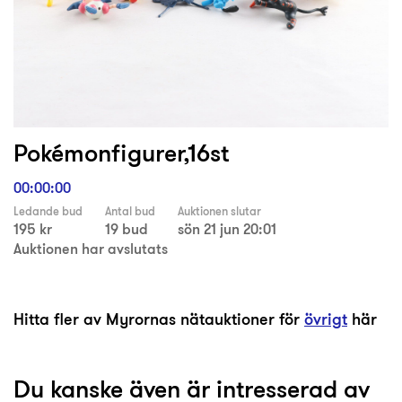
Pokémonfigurer,16st
00:00:00
Ledande bud
Antal bud
Auktionen slutar
195 kr
19 bud
sön 21 jun 20:01
Auktionen har avslutats
Hitta fler av Myrornas nätauktioner för
övrigt
här
Du kanske även är intresserad av