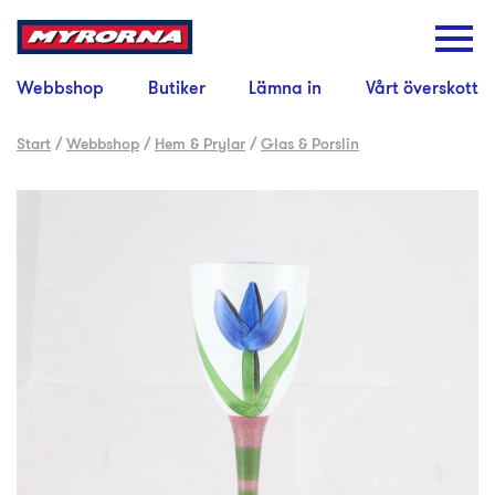
Webbshop
Butiker
Lämna in
Vårt överskott
Start
/
Webbshop
/
Hem & Prylar
/
Glas & Porslin