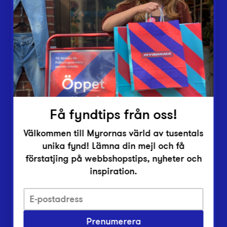
Lämna in
Vårt överskott
Inlämningsplatser
Om Myrorna
Lediga jobb
Pressrum
Kontakt
Få fyndtips från oss!
Välkommen till Myrornas värld av tusentals
unika fynd! Lämna din mejl och få
förstatjing på webbshopstips, nyheter och
inspiration.
Integritetsskyddspolicy
Prenumerera
Har du frågor om onlineköp, leverans eller retur?