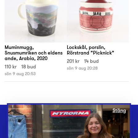
Muminmugg,
Lockskål, porslin,
Snusmumriken och eldens
Rörstrand ”Picknick”
ande, Arabia, 2020
201 kr
14 bud
110 kr
18 bud
sön 9 aug 20:28
sön 9 aug 20:53
Stäng
Webbshop
Butiker