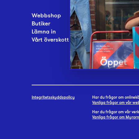
Webbshop
Inlämningsplatse
Butiker
Om Myrorna
Lämna in
Lediga jobb
Vårt överskott
Pressrum
Kontakt
Integritetsskyddspolicy
Har du frågor om onlineköp
Vanliga frågor om vår w
Har du frågor om vår ve
Vanliga frågor om Myror