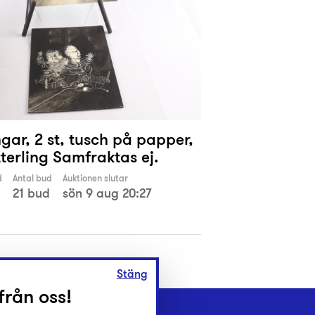
gar, 2 st, tusch på papper,
tterling Samfraktas ej.
d
Antal bud
Auktionen slutar
21 bud
sön 9 aug 20:27
Stäng
från oss!