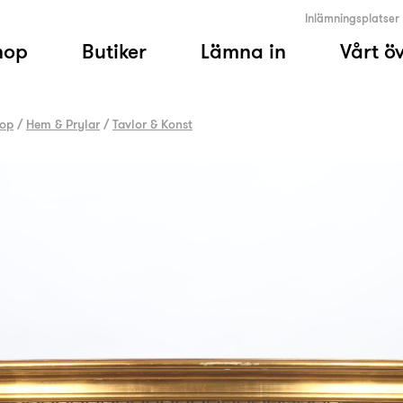
Inlämningsplatser
hop
Butiker
Lämna in
Vårt ö
op
/
Hem & Prylar
/
Tavlor & Konst