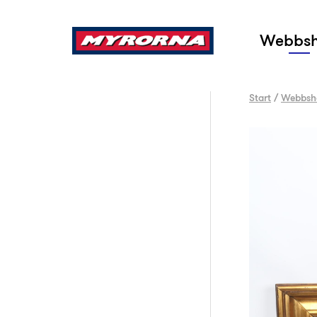
Sök
Webbs
Start
/
Webbsh