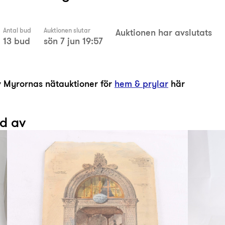
Antal bud
Auktionen slutar
Auktionen har avslutats
13 bud
sön 7 jun 19:57
av Myrornas nätauktioner för
hem & prylar
här
ad av