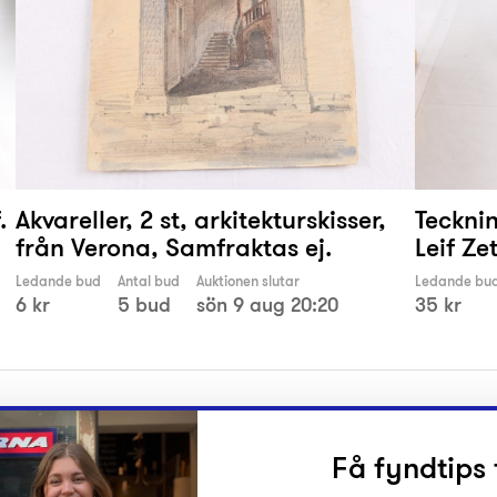
.
Akvareller, 2 st, arkitekturskisser,
Tecknin
från Verona, Samfraktas ej.
Leif Ze
Ledande bud
Antal bud
Auktionen slutar
Ledande bu
6 kr
5 bud
sön 9 aug 20:20
35 kr
Få fyndtips 