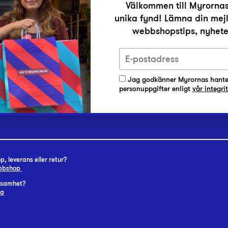
Välkommen till Myrornas
unika fynd! Lämna din mejl
r
webbshopstips, nyheter
Jag godkänner Myrornas hante
personuppgifter enligt
vår integri
, leverans eller retur?
ebbshop
rksamhet?
na