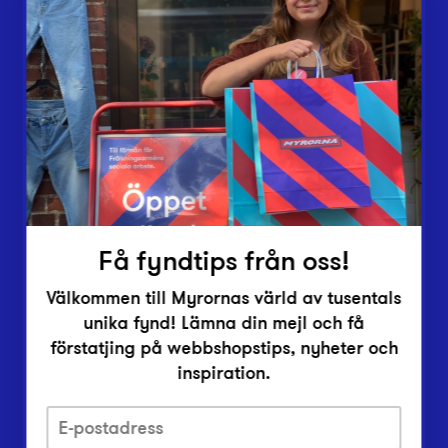
Butiker
Lämna in
Vårt överskott
Inlämningsplatser
Om Myrorna
Lediga jobb
Pressrum
Kontakt
Få fyndtips från oss!
Välkommen till Myrornas värld av tusentals
unika fynd! Lämna din mejl och få
förstatjing på webbshopstips, nyheter och
inspiration.
Integritetsskyddspolicy