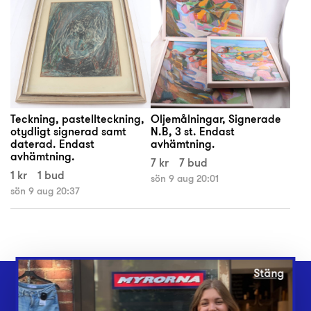
Teckning, pastellteckning,
Oljemålningar, Signerade
otydligt signerad samt
N.B, 3 st. Endast
daterad. Endast
avhämtning.
avhämtning.
7 kr
7 bud
1 kr
1 bud
sön 9 aug 20:01
sön 9 aug 20:37
Stäng
Webbshop