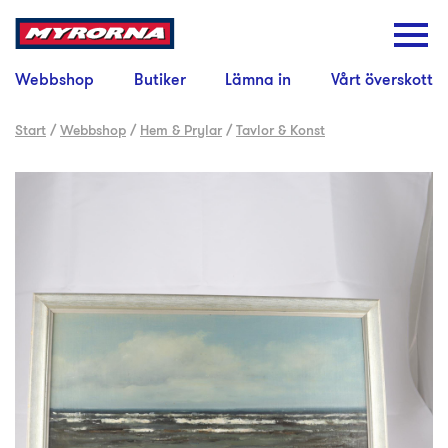
Webbshop
Butiker
Lämna in
Vårt överskott
Start
/
Webbshop
/
Hem & Prylar
/
Tavlor & Konst