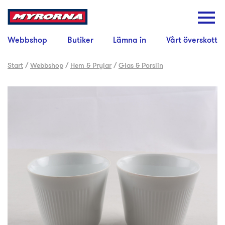
Webbshop
Butiker
Lämna in
Vårt överskott
Start
/
Webbshop
/
Hem & Prylar
/
Glas & Porslin