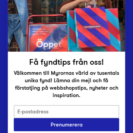
Lämna in
Vårt överskott
Inlämningsplatser
Om Myrorna
Lediga jobb
Pressrum
Kontakt
Få fyndtips från oss!
Välkommen till Myrornas värld av tusentals
unika fynd! Lämna din mejl och få
förstatjing på webbshopstips, nyheter och
inspiration.
Integritetsskyddspolicy
Prenumerera
Har du frågor om onlineköp, leverans eller retur?
Vanliga frågor om vår webbshop