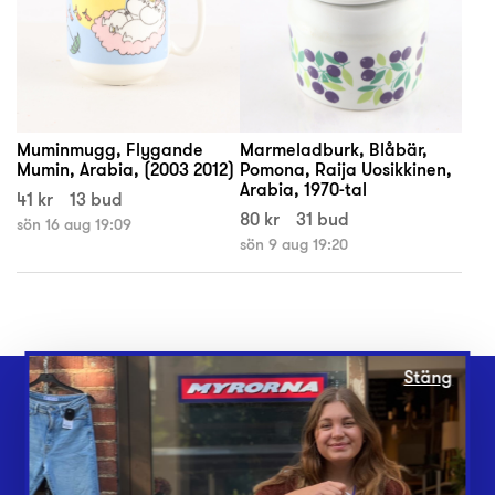
Muminmugg, Flygande
Marmeladburk, Blåbär,
Mumin, Arabia, (2003 2012)
Pomona, Raija Uosikkinen,
Arabia, 1970-tal
41 kr
13 bud
80 kr
31 bud
sön 16 aug 19:09
sön 9 aug 19:20
Stäng
Webbshop
Butiker