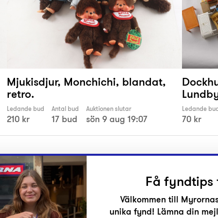
Mjukisdjur, Monchichi, blandat,
Dockhu
retro.
Lundby
Ledande bud
Antal bud
Auktionen slutar
Ledande bu
210 kr
17 bud
sön 9 aug 19:07
70 kr
Få fyndtips 
Välkommen till Myrornas
unika fynd! Lämna din mejl
r