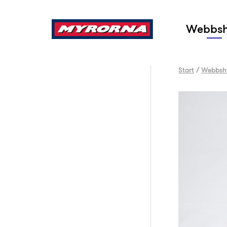
Sök
Webbs
Start
/
Webbsh