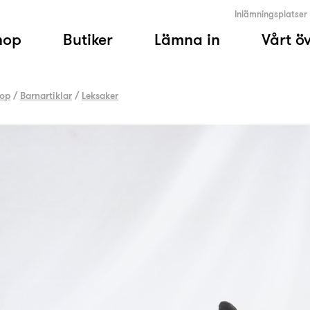
Inlämningsplatser
hop
Butiker
Lämna in
Vårt ö
op
/
Barnartiklar
/
Leksaker