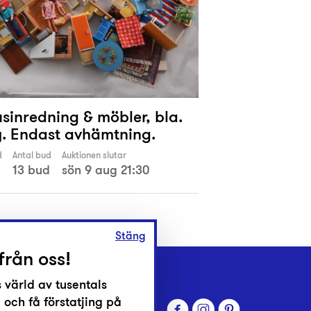
sinredning & möbler, bla.
. Endast avhämtning.
d
Antal bud
Auktionen slutar
13 bud
sön 9 aug 21:30
Stäng
från oss!
 värld av tusentals
 och få förstatjing på