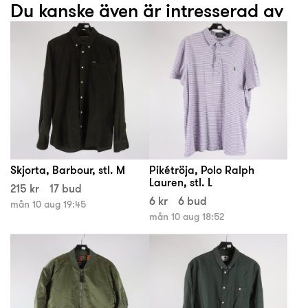
Du kanske även är intresserad av
Skjorta, Barbour, stl. M
Pikétröja, Polo Ralph
Lauren, stl. L
215 kr
17 bud
6 kr
6 bud
mån 10 aug 19:45
mån 10 aug 18:52