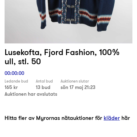
Lusekofta, Fjord Fashion, 100%
ull, stl. 50
00:00:00
Ledande bud
Antal bud
Auktionen slutar
165 kr
13 bud
sön 17 maj 21:23
Auktionen har avslutats
Hitta fler av Myrornas nätauktioner för
kläder
här