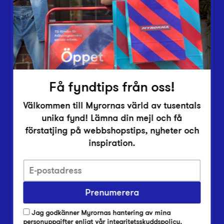
Vårt överskott
Inlämningsplatser
Om Myrorna
Lediga jobb
Pressrum
Kontakt
Få fyndtips från oss!
Välkommen till Myrornas värld av tusentals
unika fynd! Lämna din mejl och få
förstatjing på webbshopstips, nyheter och
inspiration.
Integritetsskyddspolicy
Prenumerera
Har du frågor om onlineköp, leverans eller retur?
Vanliga frågor om vår webbshop
Jag godkänner Myrornas hantering av mina
Har du frågor om vår verksamhet?
personuppgifter enligt
vår integritetsskyddspolicy
.
Vanliga frågor om Myrorna