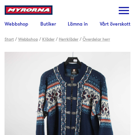
Webbshop
Butiker
Lämna in
Vårt överskott
Start
/
Webbshop
/
Kläder
/
Herrkläder
/
Överdelar herr