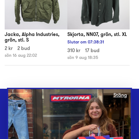
Jacka, Alpha Industries,
Skjorta, NN07, grön, stl. XL
grön, stl. S
Slutar om
07
:
38
:
30
2 kr
2 bud
310 kr
17 bud
sön 16 aug 22:02
sön 9 aug 18:35
Stäng
Webbshop
Butiker
Lämna in