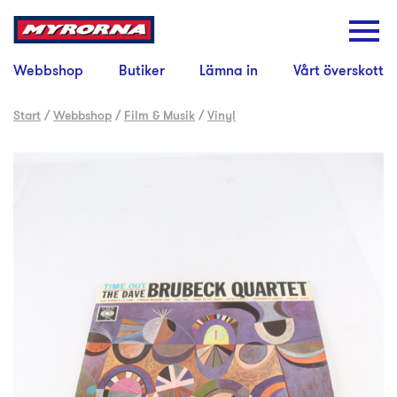
Webbshop
Butiker
Lämna in
Vårt överskott
Start
/
Webbshop
/
Film & Musik
/
Vinyl