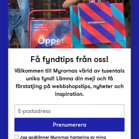
Vårt överskott
Inlämningsplatser
Om Myrorna
Lediga jobb
Pressrum
Kontakt
Få fyndtips från oss!
Välkommen till Myrornas värld av tusentals
unika fynd! Lämna din mejl och få
förstatjing på webbshopstips, nyheter och
inspiration.
Integritetsskyddspolicy
Prenumerera
Har du frågor om onlineköp, leverans eller retur?
Vanliga frågor om vår webbshop
Jag godkänner Myrornas hantering av mina
Har du frågor om vår verksamhet?