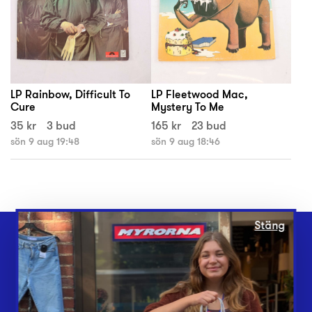
LP Rainbow, Difficult To
LP Fleetwood Mac,
Cure
Mystery To Me
35 kr
3 bud
165 kr
23 bud
sön 9 aug 19:48
sön 9 aug 18:46
Stäng
Webbshop
Butiker
Lämna in