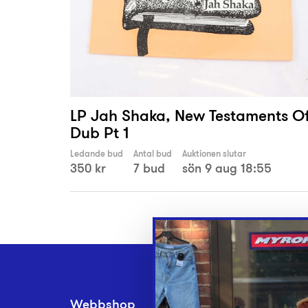
LP Jah Shaka, New Testaments O
Dub Pt 1
Ledande bud
Antal bud
Auktionen slutar
350 kr
7 bud
sön 9 aug 18:55
Webbshop
Inlämningsplatse