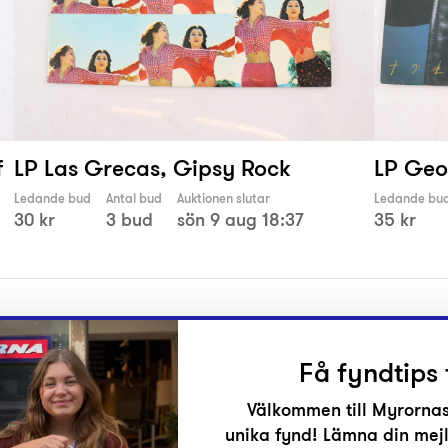
f
LP Las Grecas, Gipsy Rock
LP Geo
Ledande bud
Antal bud
Auktionen slutar
Ledande bu
30 kr
3 bud
sön 9 aug 18:37
35 kr
Få fyndtips 
Välkommen till Myrornas
unika fynd! Lämna din mejl
r