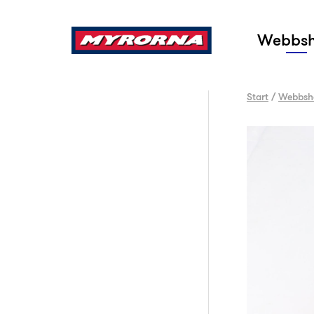
Sök
Webbs
Start
/
Webbsh