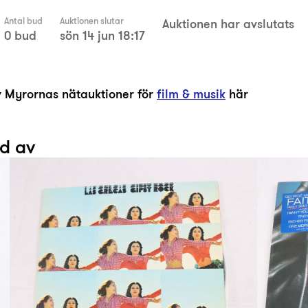
Antal bud
Auktionen slutar
Auktionen har avslutats
0 bud
sön 14 jun 18:17
av Myrornas nätauktioner för
film & musik
här
ad av