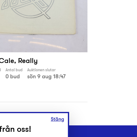
 Cale, Really
d
Antal bud
Auktionen slutar
0 bud
sön 9 aug 18:47
Stäng
från oss!