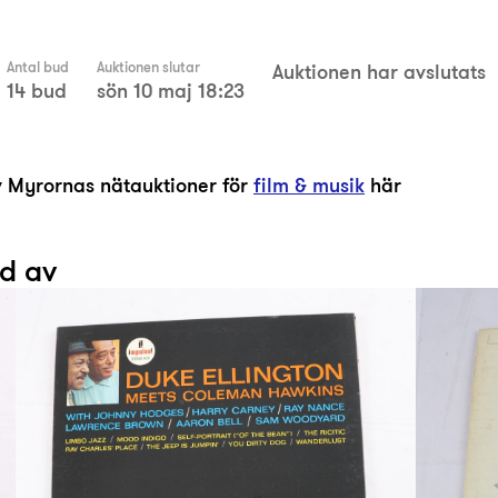
Antal bud
Auktionen slutar
Auktionen har avslutats
14 bud
sön 10 maj 18:23
av Myrornas nätauktioner för
film & musik
här
ad av