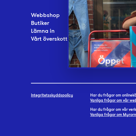
Webbshop
Inlämningsplatse
Butiker
Om Myrorna
Lämna in
Lediga jobb
Vårt överskott
Pressrum
Kontakt
Integritetsskyddspolicy
Har du frågor om onlineköp
Vanliga frågor om vår w
Har du frågor om vår ve
Vanliga frågor om Myror