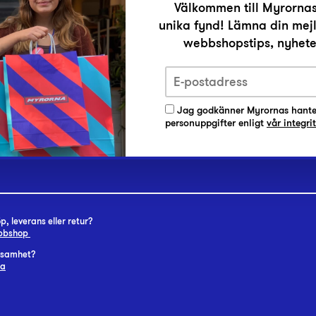
Välkommen till Myrornas
unika fynd! Lämna din mejl
r
webbshopstips, nyheter
Jag godkänner Myrornas hante
personuppgifter enligt
vår integri
, leverans eller retur?
ebbshop
rksamhet?
na