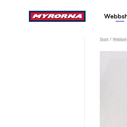
Sök
Webbs
Start
/
Webbsh