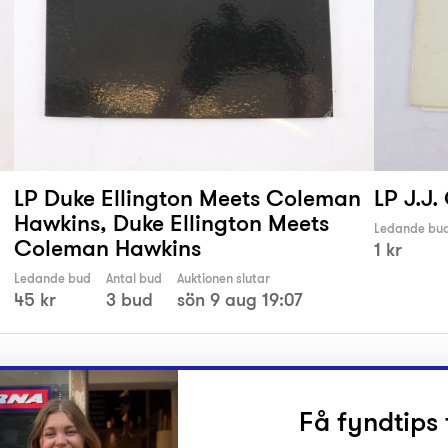
LP Duke Ellington Meets Coleman
LP J.J.
Hawkins, Duke Ellington Meets
Ledande bu
Coleman Hawkins
1 kr
Ledande bud
Antal bud
Auktionen slutar
45 kr
3 bud
sön 9 aug 19:07
Få fyndtips 