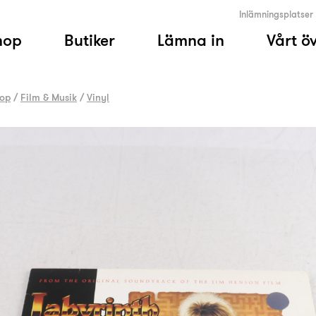
Inlämningsplatser
hop
Butiker
Lämna in
Vårt ö
op
/
Film & Musik
/
Vinyl