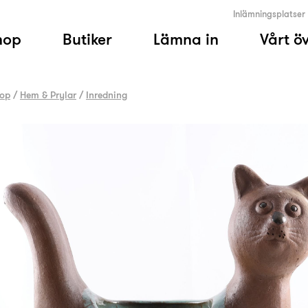
Inlämningsplatser
hop
Butiker
Lämna in
Vårt ö
op
/
Hem & Prylar
/
Inredning