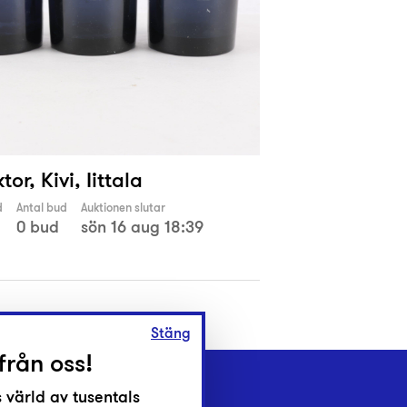
tor, Kivi, Iittala
d
Antal bud
Auktionen slutar
0 bud
sön 16 aug 18:39
Stäng
från oss!
 värld av tusentals