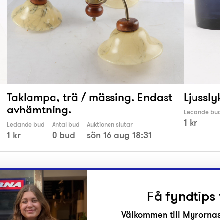
Taklampa, trä / mässing. Endast
Ljusslyk
avhämtning.
Ledande bu
1 kr
Ledande bud
Antal bud
Auktionen slutar
1 kr
0 bud
sön 16 aug 18:31
Få fyndtips 
Välkommen till Myrornas