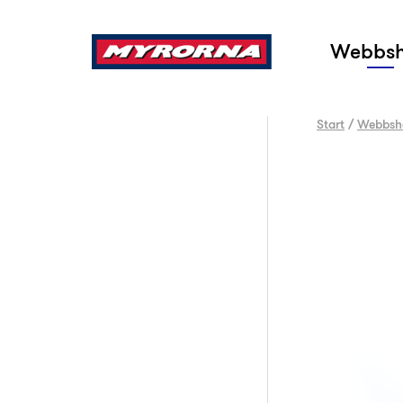
Sök
Webbs
Start
/
Webbsh