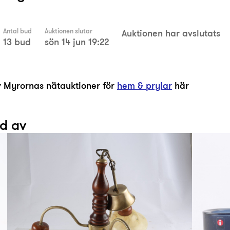
Antal bud
Auktionen slutar
Auktionen har avslutats
13 bud
sön 14 jun 19:22
av Myrornas nätauktioner för
hem & prylar
här
ad av