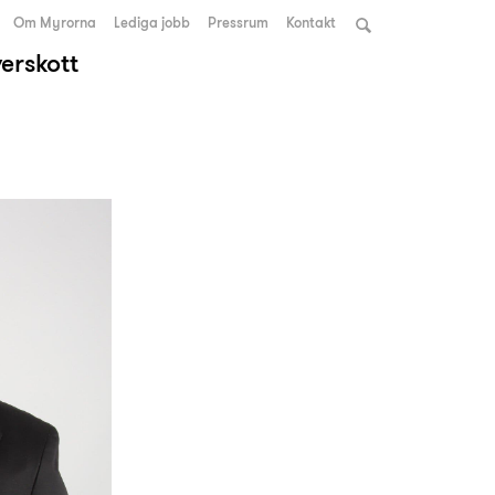
Om Myrorna
Lediga jobb
Pressrum
Kontakt
verskott