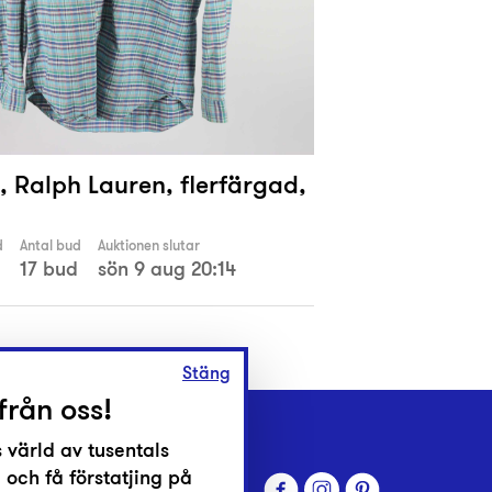
, Ralph Lauren, flerfärgad,
d
Antal bud
Auktionen slutar
17 bud
sön 9 aug 20:14
Stäng
från oss!
 värld av tusentals
 och få förstatjing på