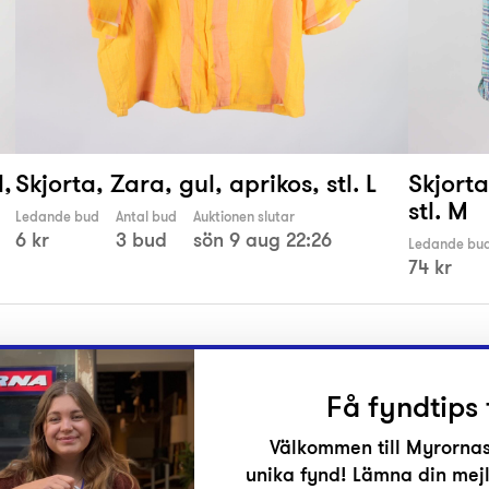
d,
Skjorta, Zara, gul, aprikos, stl. L
Skjorta
stl. M
Ledande bud
Antal bud
Auktionen slutar
6 kr
3 bud
sön 9 aug 22:26
Ledande bu
74 kr
Få fyndtips 
Välkommen till Myrornas
unika fynd! Lämna din mejl
r