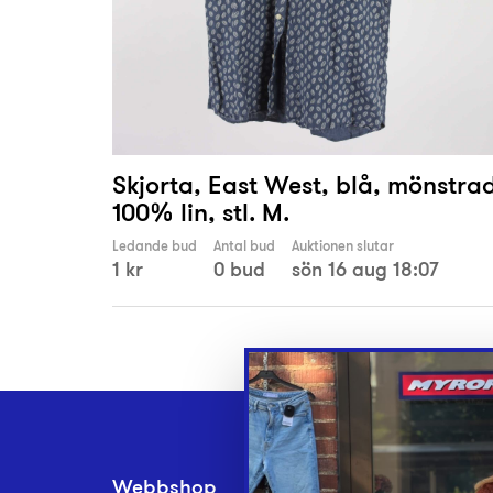
Skjorta, East West, blå, mönstra
100% lin, stl. M.
Ledande bud
Antal bud
Auktionen slutar
1 kr
0 bud
sön 16 aug 18:07
Webbshop
Inlämningsplatse