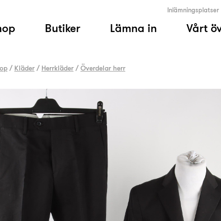
Inlämningsplatser
hop
Butiker
Lämna in
Vårt ö
op
/
Kläder
/
Herrkläder
/
Överdelar herr