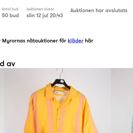
Antal bud
Auktionen slutar
Auktionen har avslutats
50 bud
sön 12 jul 20:43
av Myrornas nätauktioner för
kläder
här
ad av