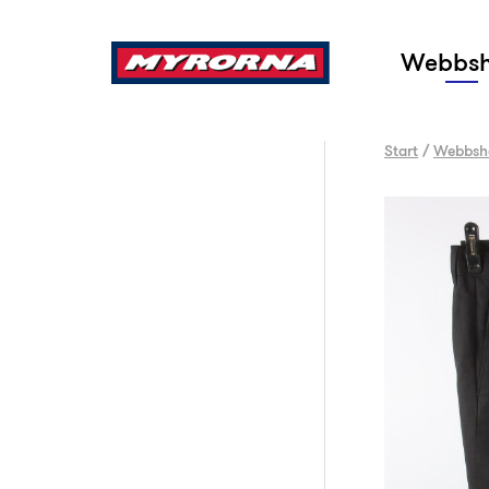
Sök
Webbs
Start
/
Webbsh