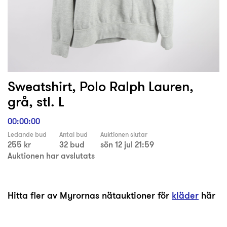
Sweatshirt, Polo Ralph Lauren,
grå, stl. L
00:00:00
Ledande bud
Antal bud
Auktionen slutar
255 kr
32 bud
sön 12 jul 21:59
Auktionen har avslutats
Hitta fler av Myrornas nätauktioner för
kläder
här