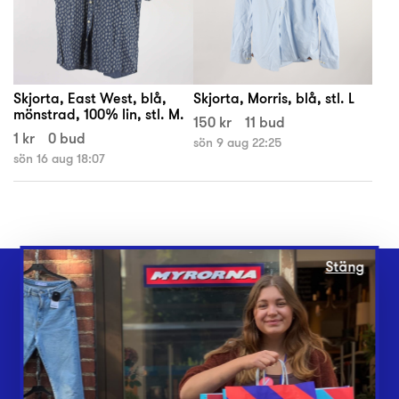
Skjorta, East West, blå,
Skjorta, Morris, blå, stl. L
mönstrad, 100% lin, stl. M.
150 kr
11 bud
1 kr
0 bud
sön 9 aug 22:25
sön 16 aug 18:07
Stäng
Webbshop
Butiker
Lämna in
Vårt överskott