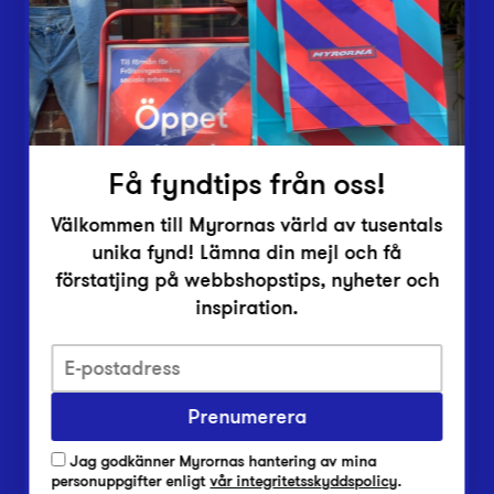
Inlämningsplatser
Om Myrorna
Lediga jobb
Pressrum
Kontakt
Få fyndtips från oss!
Välkommen till Myrornas värld av tusentals
unika fynd! Lämna din mejl och få
förstatjing på webbshopstips, nyheter och
inspiration.
Integritetsskyddspolicy
Prenumerera
Har du frågor om onlineköp, leverans eller retur?
Vanliga frågor om vår webbshop
Jag godkänner Myrornas hantering av mina
Har du frågor om vår verksamhet?
personuppgifter enligt
vår integritetsskyddspolicy
.
Vanliga frågor om Myrorna