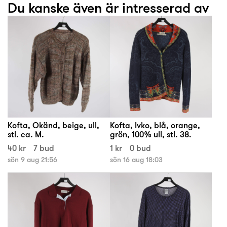
Du kanske även är intresserad av
Kofta, Okänd, beige, ull,
Kofta, Ivko, blå, orange,
stl. ca. M.
grön, 100% ull, stl. 38.
40 kr
7 bud
1 kr
0 bud
sön 9 aug 21:56
sön 16 aug 18:03