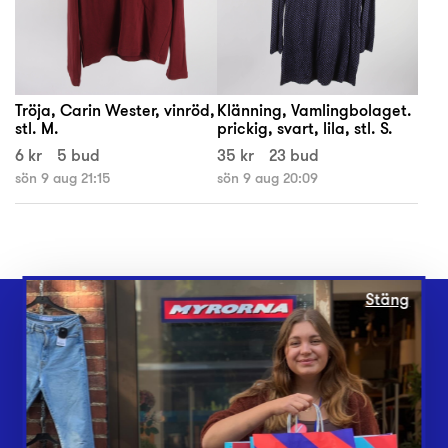
Tröja, Carin Wester, vinröd,
Klänning, Vamlingbolaget.
stl. M.
prickig, svart, lila, stl. S.
6 kr
5 bud
35 kr
23 bud
sön 9 aug 21:15
sön 9 aug 20:09
Stäng
Webbshop
Butiker
Lämna in
Vårt överskott