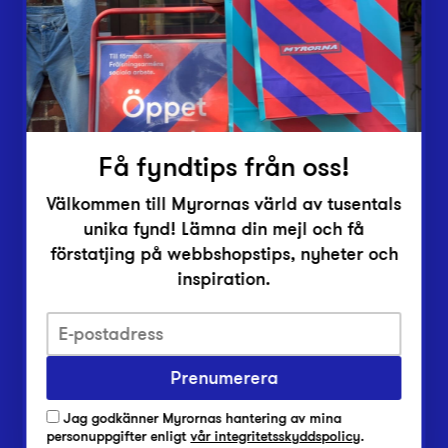
Inlämningsplatser
Om Myrorna
Lediga jobb
Pressrum
Kontakt
Få fyndtips från oss!
Välkommen till Myrornas värld av tusentals
unika fynd! Lämna din mejl och få
förstatjing på webbshopstips, nyheter och
inspiration.
Integritetsskyddspolicy
Prenumerera
Har du frågor om onlineköp, leverans eller retur?
Vanliga frågor om vår webbshop
Jag godkänner Myrornas hantering av mina
Har du frågor om vår verksamhet?
personuppgifter enligt
vår integritetsskyddspolicy
.
Vanliga frågor om Myrorna