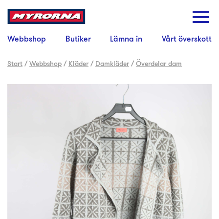
Webbshop
Butiker
Lämna in
Vårt överskott
Start
/
Webbshop
/
Kläder
/
Damkläder
/
Överdelar dam