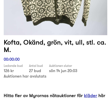
Kofta, Okänd, grön, vit, ull, stl. ca.
M.
00:00:00
Ledande bud
Antal bud
Auktionen slutar
126 kr
27 bud
sön 14 jun 20:03
Auktionen har avslutats
Hitta fler av Myrornas nätauktioner för
kläder
här