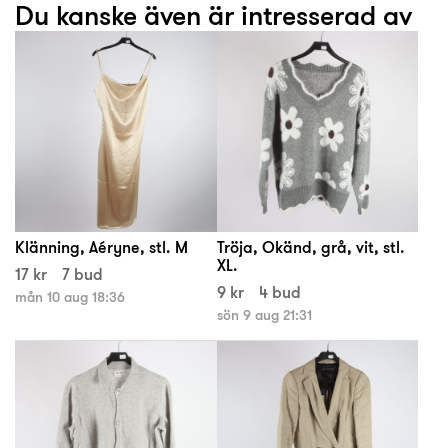
Du kanske även är intresserad av
Klänning, Aéryne, stl. M
Tröja, Okänd, grå, vit, stl.
XL.
17 kr
7 bud
9 kr
4 bud
mån 10 aug 18:36
sön 9 aug 21:31