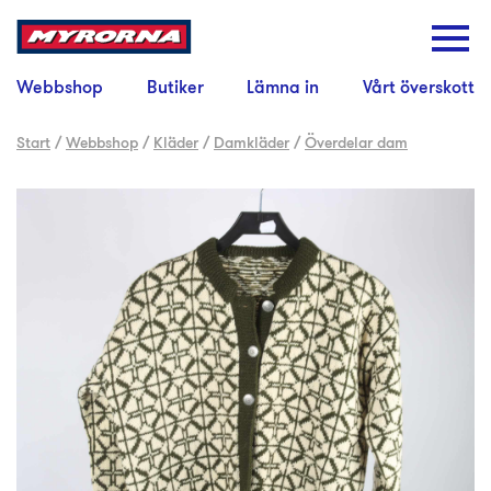
Webbshop
Butiker
Lämna in
Vårt överskott
Start
/
Webbshop
/
Kläder
/
Damkläder
/
Överdelar dam