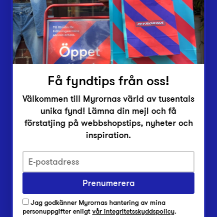
Inlämningsplatser
Om Myrorna
Lediga jobb
Pressrum
Kontakt
Få fyndtips från oss!
Välkommen till Myrornas värld av tusentals
unika fynd! Lämna din mejl och få
förstatjing på webbshopstips, nyheter och
inspiration.
Integritetsskyddspolicy
Prenumerera
Har du frågor om onlineköp, leverans eller retur?
Vanliga frågor om vår webbshop
Jag godkänner Myrornas hantering av mina
Har du frågor om vår verksamhet?
personuppgifter enligt
vår integritetsskyddspolicy
.
Vanliga frågor om Myrorna