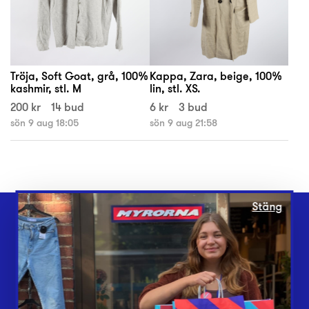
Tröja, Soft Goat, grå, 100%
Kappa, Zara, beige, 100%
kashmir, stl. M
lin, stl. XS.
200 kr
14 bud
6 kr
3 bud
sön 9 aug 18:05
sön 9 aug 21:58
Stäng
Webbshop
Butiker
Lämna in
Vårt överskott