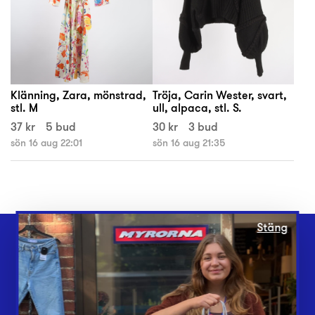
Klänning, Zara, mönstrad,
Tröja, Carin Wester, svart,
stl. M
ull, alpaca, stl. S.
37 kr
5 bud
30 kr
3 bud
sön 16 aug 22:01
sön 16 aug 21:35
Stäng
Webbshop
Butiker
Lämna in