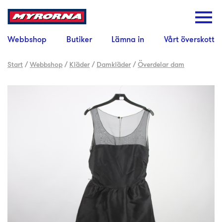
Webbshop
Butiker
Lämna in
Vårt överskott
Start
/
Webbshop
/
Kläder
/
Damkläder
/
Överdelar dam