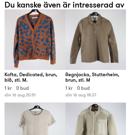
Du kanske även är intresserad av
Kofta, Dedicated, brun,
Regnjacka, Stutterheim,
blå, stl. M.
brun, stl. M
1 kr
0 bud
1 kr
0 bud
sön 16 aug 20:51
sön 16 aug 18:37