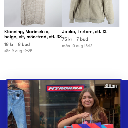
Klänning, Marimekko,
Jacka, Tretorn, stl. XL
beige, vit, mönstrad, stl. 38
75 kr
7 bud
18 kr
8 bud
mån 10 aug 18:12
sön 9 aug 19:25
Stäng
Webbshop
Butiker
Lämna in
Vårt överskott