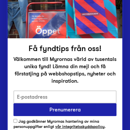
Inlämningsplatser
Om Myrorna
Lediga jobb
Pressrum
Kontakt
Få fyndtips från oss!
Välkommen till Myrornas värld av tusentals
unika fynd! Lämna din mejl och få
förstatjing på webbshopstips, nyheter och
inspiration.
Integritetsskyddspolicy
Prenumerera
Har du frågor om onlineköp, leverans eller retur?
Vanliga frågor om vår webbshop
Jag godkänner Myrornas hantering av mina
Har du frågor om vår verksamhet?
personuppgifter enligt
vår integritetsskyddspolicy
.
Vanliga frågor om Myrorna