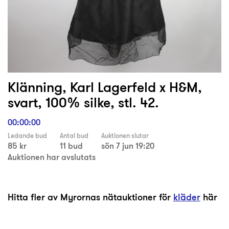
Klänning, Karl Lagerfeld x H&M,
svart, 100% silke, stl. 42.
00:00:00
Ledande bud
Antal bud
Auktionen slutar
85 kr
11 bud
sön 7 jun 19:20
Auktionen har avslutats
Hitta fler av Myrornas nätauktioner för
kläder
här