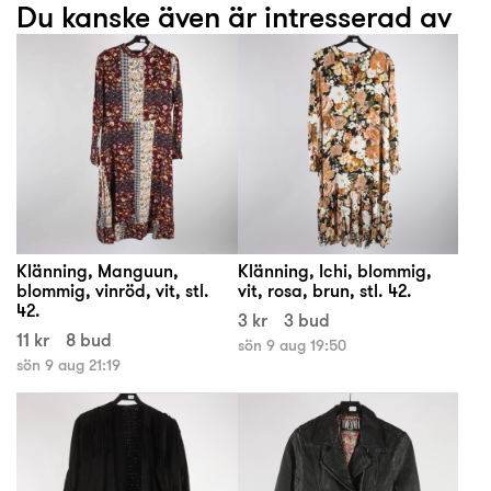
Du kanske även är intresserad av
Klänning, Manguun,
Klänning, Ichi, blommig,
blommig, vinröd, vit, stl.
vit, rosa, brun, stl. 42.
42.
3 kr
3 bud
11 kr
8 bud
sön 9 aug 19:50
sön 9 aug 21:19