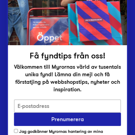
Vårt överskott
Inlämningsplatser
Om Myrorna
Lediga jobb
Pressrum
Kontakt
Få fyndtips från oss!
Välkommen till Myrornas värld av tusentals
unika fynd! Lämna din mejl och få
förstatjing på webbshopstips, nyheter och
inspiration.
Integritetsskyddspolicy
Prenumerera
Har du frågor om onlineköp, leverans eller retur?
Vanliga frågor om vår webbshop
Jag godkänner Myrornas hantering av mina
Har du frågor om vår verksamhet?