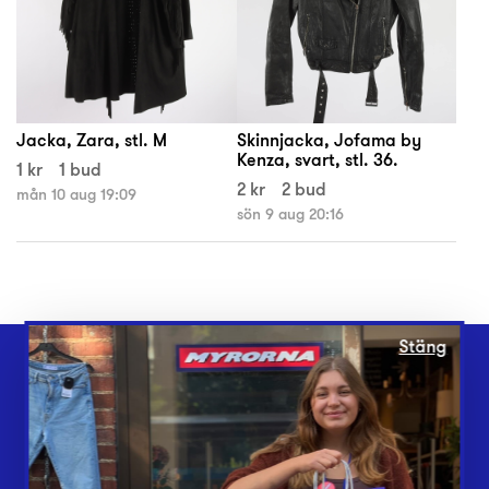
Jacka, Zara, stl. M
Skinnjacka, Jofama by
Kenza, svart, stl. 36.
1 kr
1 bud
2 kr
2 bud
mån 10 aug 19:09
sön 9 aug 20:16
Stäng
Webbshop
Butiker
Lämna in