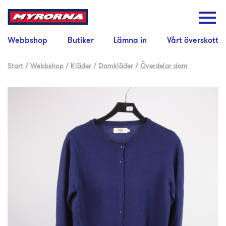
Webbshop
Butiker
Lämna in
Vårt överskott
Start
/
Webbshop
/
Kläder
/
Damkläder
/
Överdelar dam