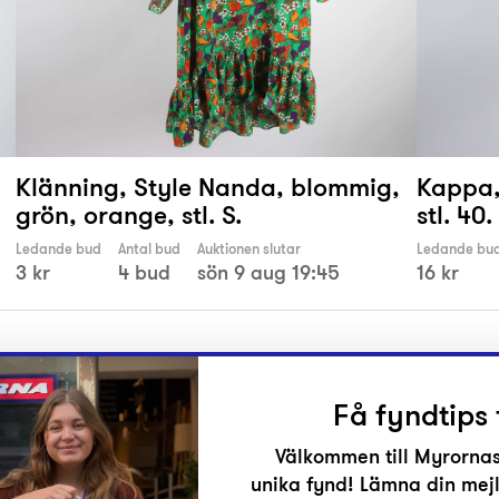
Klänning, Style Nanda, blommig,
Kappa, 
grön, orange, stl. S.
stl. 40.
Ledande bud
Antal bud
Auktionen slutar
Ledande bu
3 kr
4 bud
sön 9 aug 19:45
16 kr
Få fyndtips 
Välkommen till Myrornas
unika fynd! Lämna din mejl
r