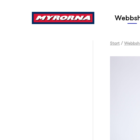
Sök
Webbs
Start
/
Webbsh