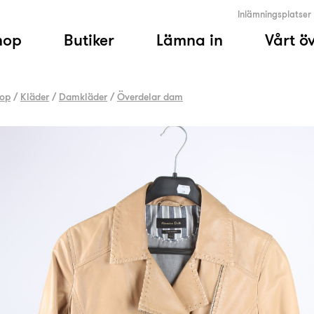
Inlämningsplatser
hop
Butiker
Lämna in
Vårt ö
op
/
Kläder
/
Damkläder
/
Överdelar dam