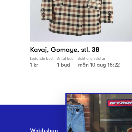
Kavaj, Gomaye, stl. 38
Ledande bud
Antal bud
Auktionen slutar
1 kr
1 bud
mån 10 aug 18:22
Webbshop
Inlämningsplatse