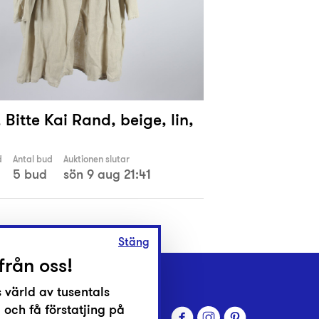
Bitte Kai Rand, beige, lin,
d
Antal bud
Auktionen slutar
5 bud
sön 9 aug 21:41
Stäng
från oss!
 värld av tusentals
 och få förstatjing på