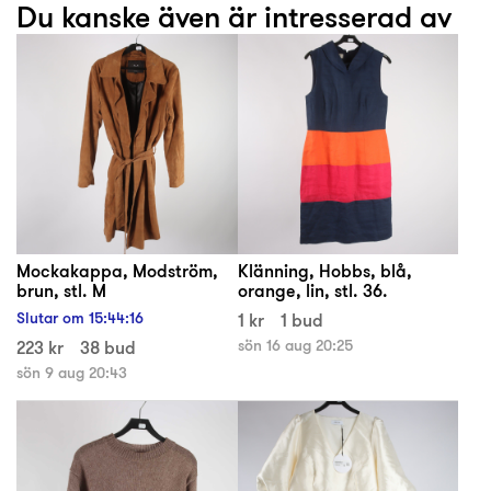
Du kanske även är intresserad av
Mockakappa, Modström,
Klänning, Hobbs, blå,
brun, stl. M
orange, lin, stl. 36.
Slutar om
15
:
44
:
16
1 kr
1 bud
223 kr
38 bud
sön 16 aug 20:25
sön 9 aug 20:43