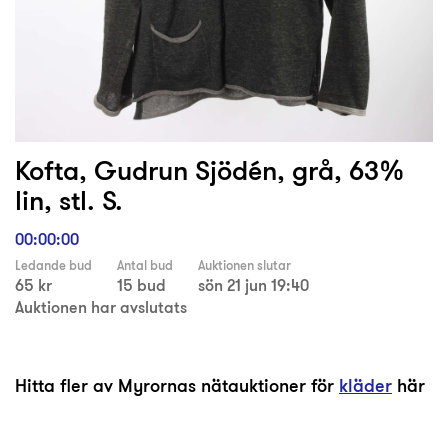
Kofta, Gudrun Sjödén, grå, 63%
lin, stl. S.
00:00:00
Ledande bud
Antal bud
Auktionen slutar
65 kr
15 bud
sön 21 jun 19:40
Auktionen har avslutats
Hitta fler av Myrornas nätauktioner för
kläder
här