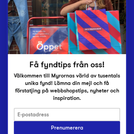
Lämna in
Vårt överskott
Inlämningsplatser
Om Myrorna
Lediga jobb
Pressrum
Kontakt
Få fyndtips från oss!
Välkommen till Myrornas värld av tusentals
unika fynd! Lämna din mejl och få
förstatjing på webbshopstips, nyheter och
inspiration.
Integritetsskyddspolicy
Prenumerera
Har du frågor om onlineköp, leverans eller retur?
Vanliga frågor om vår webbshop