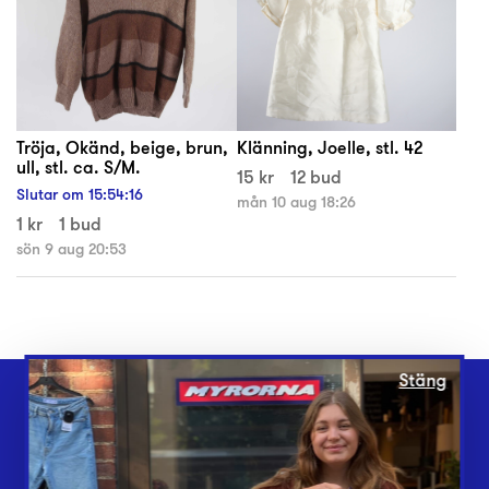
Tröja, Okänd, beige, brun,
Klänning, Joelle, stl. 42
ull, stl. ca. S/M.
15 kr
12 bud
Slutar om
15
:
54
:
16
mån 10 aug 18:26
1 kr
1 bud
sön 9 aug 20:53
Stäng
Webbshop
Butiker