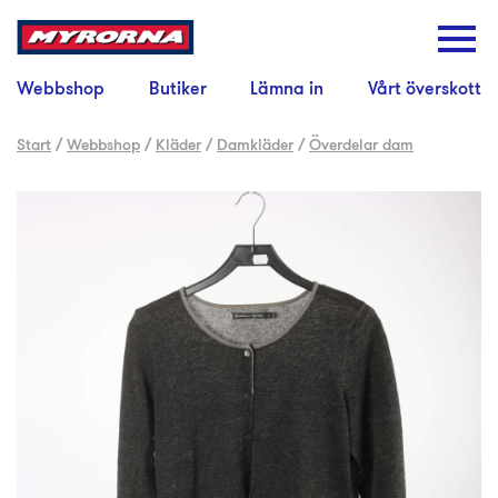
Webbshop
Butiker
Lämna in
Vårt överskott
Start
/
Webbshop
/
Kläder
/
Damkläder
/
Överdelar dam