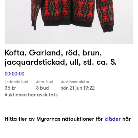
Kofta, Garland, röd, brun,
jacquardstickad, ull, stl. ca. S.
00:00:00
Ledande bud
Antal bud
Auktionen slutar
35 kr
3 bud
sön 21 jun 19:22
Auktionen har avslutats
Hitta fler av Myrornas nätauktioner för
kläder
här