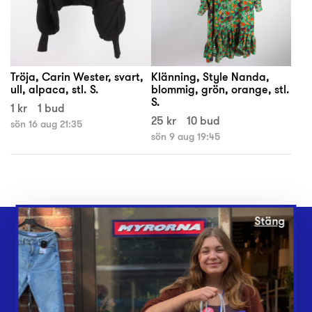
Tröja, Carin Wester, svart,
Klänning, Style Nanda,
ull, alpaca, stl. S.
blommig, grön, orange, stl.
S.
1 kr
1 bud
25 kr
10 bud
sön 16 aug 21:35
sön 9 aug 19:45
Stäng
Webbshop
Butiker
Lämna in