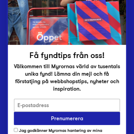
Vårt överskott
Inlämningsplatser
Om Myrorna
Lediga jobb
Pressrum
Kontakt
Få fyndtips från oss!
Välkommen till Myrornas värld av tusentals
unika fynd! Lämna din mejl och få
förstatjing på webbshopstips, nyheter och
inspiration.
Integritetsskyddspolicy
Prenumerera
Har du frågor om onlineköp, leverans eller retur?
Vanliga frågor om vår webbshop
Jag godkänner Myrornas hantering av mina
Har du frågor om vår verksamhet?