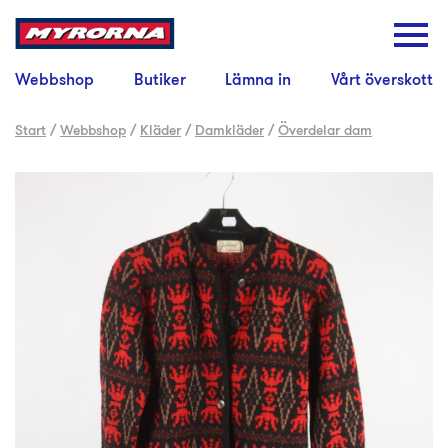
Webbshop
Butiker
Lämna in
Vårt överskott
Start
/
Webbshop
/
Kläder
/
Damkläder
/
Överdelar dam