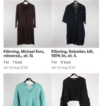
Klänning, Michael Kors,
Klänning, Rabalder, blå,
mönstrad,, stl. XL
100% lin, stl. S.
1 kr
1 bud
1 kr
0 bud
sön 16 aug 21:03
sön 16 aug 21:37