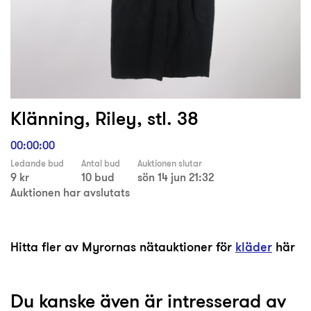
Klänning, Riley, stl. 38
00:00:00
Ledande bud
Antal bud
Auktionen slutar
9 kr
10 bud
sön 14 jun 21:32
Auktionen har avslutats
Hitta fler av Myrornas nätauktioner för
kläder
här
Du kanske även är intresserad av