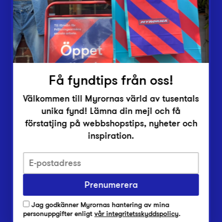
Inlämningsplatser
Om Myrorna
Lediga jobb
Pressrum
Kontakt
Få fyndtips från oss!
Välkommen till Myrornas värld av tusentals
unika fynd! Lämna din mejl och få
förstatjing på webbshopstips, nyheter och
inspiration.
Integritetsskyddspolicy
Prenumerera
Har du frågor om onlineköp, leverans eller retur?
Vanliga frågor om vår webbshop
Jag godkänner Myrornas hantering av mina
Har du frågor om vår verksamhet?
personuppgifter enligt
vår integritetsskyddspolicy
.
Vanliga frågor om Myrorna