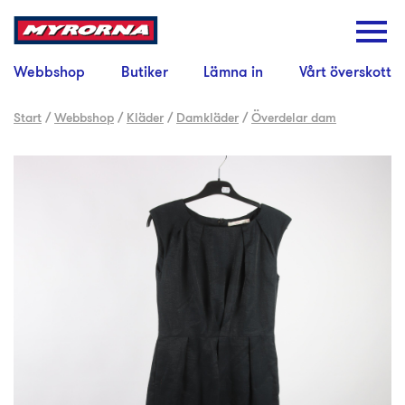
Webbshop
Butiker
Lämna in
Vårt överskott
Start
/
Webbshop
/
Kläder
/
Damkläder
/
Överdelar dam