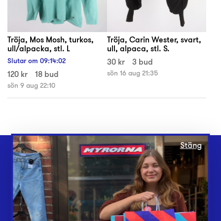
Tröja, Mos Mosh, turkos,
Tröja, Carin Wester, svart,
ull/alpacka, stl. L
ull, alpaca, stl. S.
Slutar om
09
:
14
:
02
30 kr
3 bud
120 kr
18 bud
sön 16 aug 21:35
sön 9 aug 22:10
Stäng
Webbshop
Butiker
Lämna in
Vårt överskott