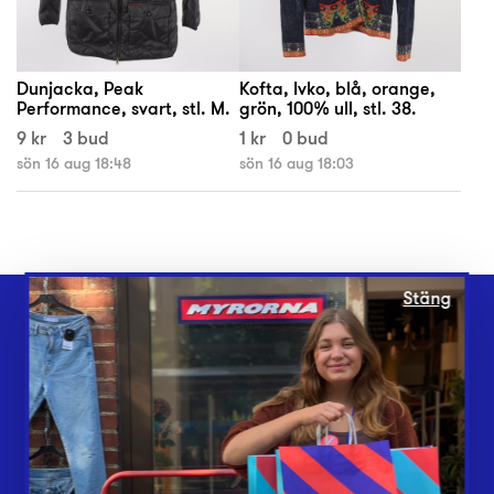
Dunjacka, Peak
Kofta, Ivko, blå, orange,
Performance, svart, stl. M.
grön, 100% ull, stl. 38.
9 kr
3 bud
1 kr
0 bud
sön 16 aug 18:48
sön 16 aug 18:03
Stäng
Webbshop
Butiker
Lämna in
Vårt överskott