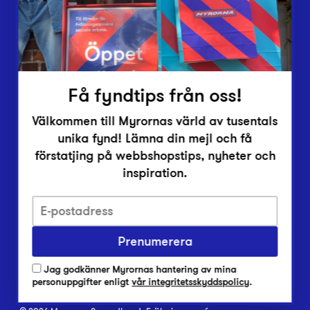
Inlämningsplatser
Om Myrorna
Lediga jobb
Pressrum
Kontakt
Få fyndtips från oss!
Välkommen till Myrornas värld av tusentals
unika fynd! Lämna din mejl och få
förstatjing på webbshopstips, nyheter och
inspiration.
Integritetsskyddspolicy
Prenumerera
Har du frågor om onlineköp, leverans eller retur?
Vanliga frågor om vår webbshop
Jag godkänner Myrornas hantering av mina
Har du frågor om vår verksamhet?
personuppgifter enligt
vår integritetsskyddspolicy
.
Vanliga frågor om Myrorna