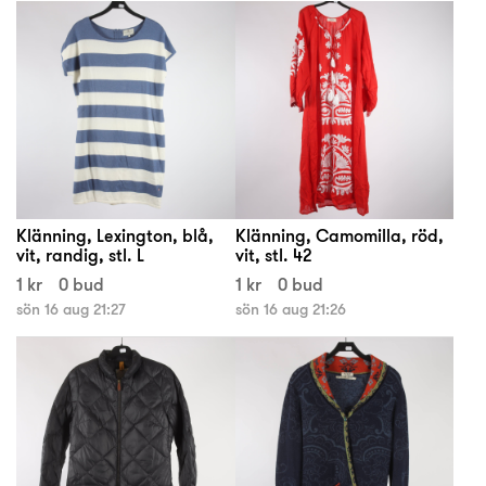
Klänning, Lexington, blå,
Klänning, Camomilla, röd,
vit, randig, stl. L
vit, stl. 42
1 kr
0 bud
1 kr
0 bud
sön 16 aug 21:27
sön 16 aug 21:26