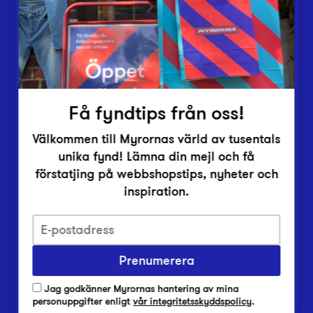
Inlämningsplatser
Om Myrorna
Lediga jobb
Pressrum
Kontakt
Få fyndtips från oss!
Välkommen till Myrornas värld av tusentals
unika fynd! Lämna din mejl och få
förstatjing på webbshopstips, nyheter och
inspiration.
Integritetsskyddspolicy
Prenumerera
Har du frågor om onlineköp, leverans eller retur?
Vanliga frågor om vår webbshop
Jag godkänner Myrornas hantering av mina
Har du frågor om vår verksamhet?
personuppgifter enligt
vår integritetsskyddspolicy
.
Vanliga frågor om Myrorna