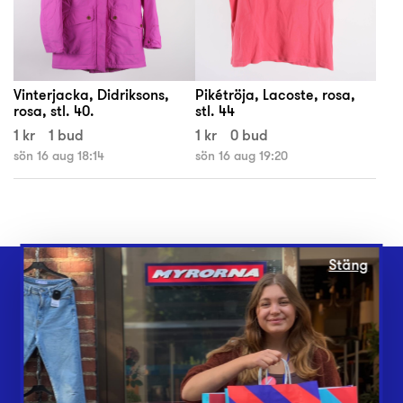
Vinterjacka, Didriksons,
Pikétröja, Lacoste, rosa,
rosa, stl. 40.
stl. 44
1 kr
1 bud
1 kr
0 bud
sön 16 aug 18:14
sön 16 aug 19:20
Stäng
Webbshop
Butiker
Lämna in
Vårt överskott