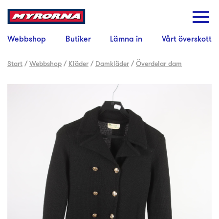
Webbshop
Butiker
Lämna in
Vårt överskott
Start
/
Webbshop
/
Kläder
/
Damkläder
/
Överdelar dam