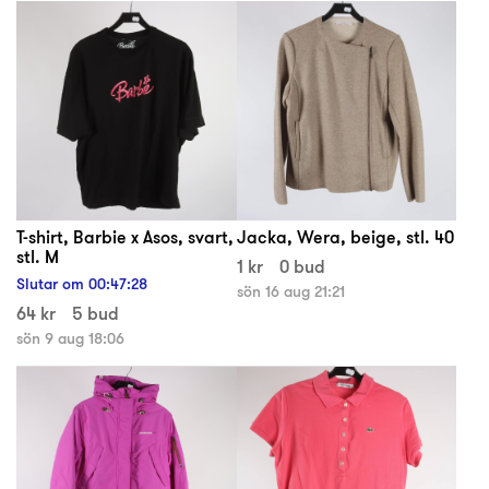
T-shirt, Barbie x Asos, svart,
Jacka, Wera, beige, stl. 40
stl. M
1 kr
0 bud
Slutar om
00
:
47
:
27
sön 16 aug 21:21
64 kr
5 bud
sön 9 aug 18:06