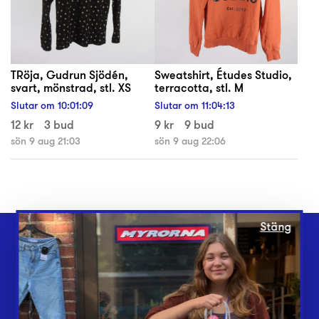
TRöja, Gudrun Sjödén,
Sweatshirt, Études Studio,
svart, mönstrad, stl. XS
terracotta, stl. M
Slutar om
10
:
01
:
08
Slutar om
11
:
04
:
12
12 kr
3 bud
9 kr
9 bud
sön 9 aug 21:03
sön 9 aug 22:06
Stäng
Webbshop
Butiker
Lämna in