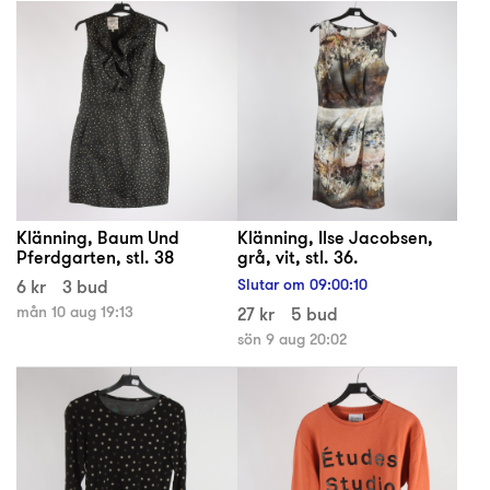
Klänning, Baum Und
Klänning, Ilse Jacobsen,
Pferdgarten, stl. 38
grå, vit, stl. 36.
6 kr
3 bud
Slutar om
09
:
00
:
09
mån 10 aug 19:13
27 kr
5 bud
sön 9 aug 20:02