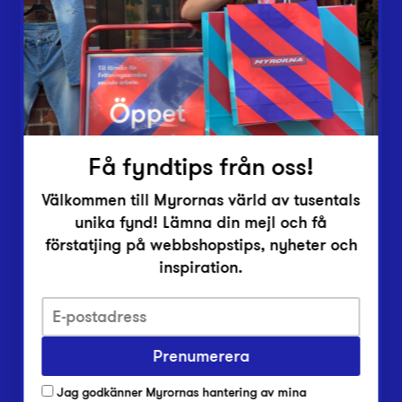
Vårt överskott
Inlämningsplatser
Om Myrorna
Lediga jobb
Pressrum
Kontakt
Få fyndtips från oss!
Välkommen till Myrornas värld av tusentals
unika fynd! Lämna din mejl och få
förstatjing på webbshopstips, nyheter och
inspiration.
Integritetsskyddspolicy
Prenumerera
Har du frågor om onlineköp, leverans eller retur?
Vanliga frågor om vår webbshop
Jag godkänner Myrornas hantering av mina
Har du frågor om vår verksamhet?