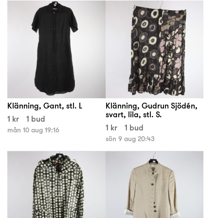
Klänning, Gant, stl. L
Klänning, Gudrun Sjödén,
svart, lila, stl. S.
1 kr
1 bud
1 kr
1 bud
mån 10 aug 19:16
sön 9 aug 20:43