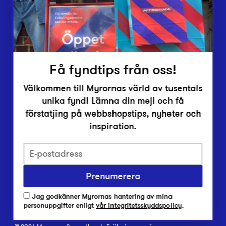
Inlämningsplatser
Om Myrorna
Lediga jobb
Pressrum
Kontakt
Få fyndtips från oss!
Välkommen till Myrornas värld av tusentals
unika fynd! Lämna din mejl och få
förstatjing på webbshopstips, nyheter och
inspiration.
Integritetsskyddspolicy
Prenumerera
Har du frågor om onlineköp, leverans eller retur?
Vanliga frågor om vår webbshop
Jag godkänner Myrornas hantering av mina
Har du frågor om vår verksamhet?
personuppgifter enligt
vår integritetsskyddspolicy
.
Vanliga frågor om Myrorna