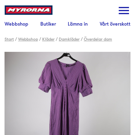
Webbshop
Butiker
Lämna in
Vårt överskott
Start
/
Webbshop
/
Kläder
/
Damkläder
/
Överdelar dam