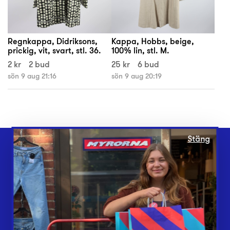
Regnkappa, Didriksons,
Kappa, Hobbs, beige,
prickig, vit, svart, stl. 36.
100% lin, stl. M.
2 kr
2 bud
25 kr
6 bud
sön 9 aug 21:16
sön 9 aug 20:19
Stäng
Webbshop
Butiker
Lämna in
Vårt överskott