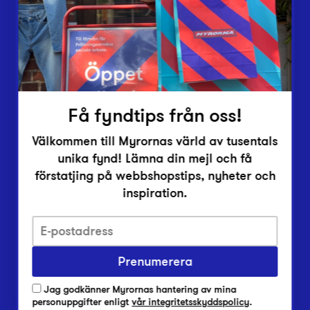
Inlämningsplatser
Om Myrorna
Lediga jobb
Pressrum
Kontakt
Få fyndtips från oss!
Välkommen till Myrornas värld av tusentals
unika fynd! Lämna din mejl och få
förstatjing på webbshopstips, nyheter och
inspiration.
Integritetsskyddspolicy
Prenumerera
Har du frågor om onlineköp, leverans eller retur?
Vanliga frågor om vår webbshop
Jag godkänner Myrornas hantering av mina
Har du frågor om vår verksamhet?
personuppgifter enligt
vår integritetsskyddspolicy
.
Vanliga frågor om Myrorna