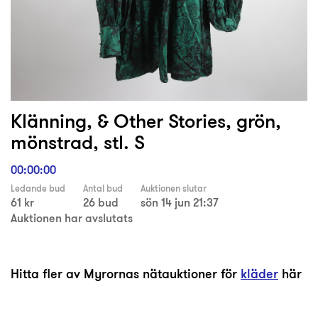
Klänning, & Other Stories, grön,
mönstrad, stl. S
00:00:00
Ledande bud
Antal bud
Auktionen slutar
61 kr
26 bud
sön 14 jun 21:37
Auktionen har avslutats
Hitta fler av Myrornas nätauktioner för
kläder
här