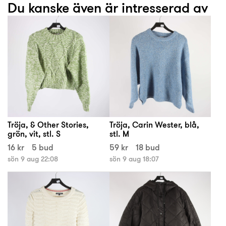
Du kanske även är intresserad av
Tröja, & Other Stories,
Tröja, Carin Wester, blå,
grön, vit, stl. S
stl. M
16 kr
5 bud
59 kr
18 bud
sön 9 aug 22:08
sön 9 aug 18:07