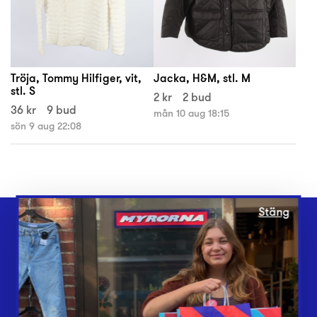
Tröja, Tommy Hilfiger, vit,
Jacka, H&M, stl. M
stl. S
2 kr
2 bud
36 kr
9 bud
mån 10 aug 18:15
sön 9 aug 22:08
Stäng
Webbshop
Butiker
Lämna in
Vårt överskott