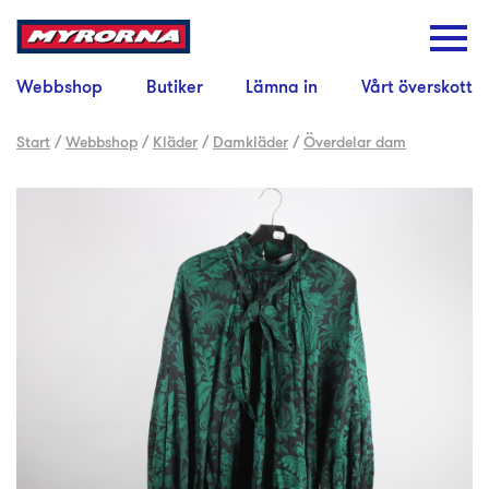
Webbshop
Butiker
Lämna in
Vårt överskott
Start
/
Webbshop
/
Kläder
/
Damkläder
/
Överdelar dam