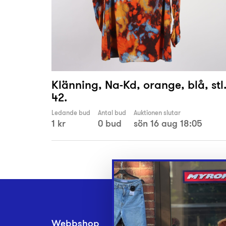
Klänning, Na-Kd, orange, blå, stl
42.
Ledande bud
Antal bud
Auktionen slutar
1 kr
0 bud
sön 16 aug 18:05
Webbshop
Inlämningsplatse