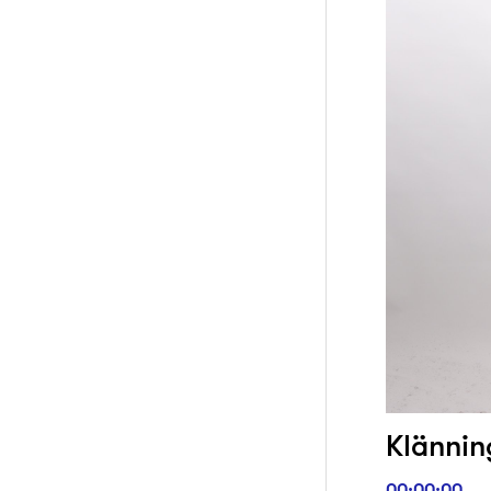
Klännin
00:00:00