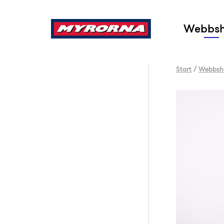
Sök
Webbs
Start
/
Webbsh