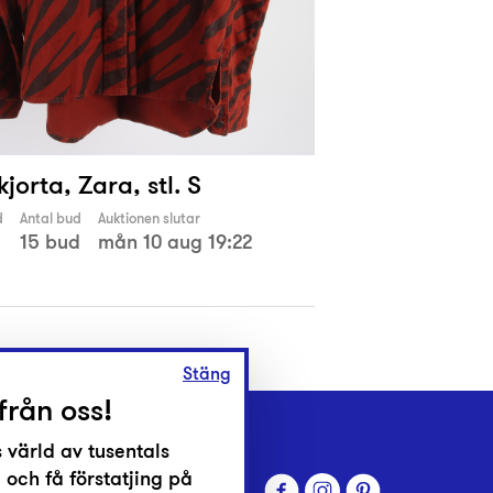
jorta, Zara, stl. S
d
Antal bud
Auktionen slutar
15 bud
mån 10 aug 19:22
Stäng
från oss!
 värld av tusentals
 och få förstatjing på