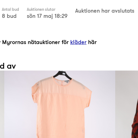
Antal bud
Auktionen slutar
Auktionen har avslutats
8 bud
sön 17 maj 18:29
av Myrornas nätauktioner för
kläder
här
ad av