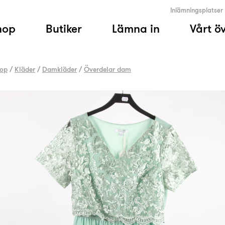
Inlämningsplatser
hop
Butiker
Lämna in
Vårt ö
op
/
Kläder
/
Damkläder
/
Överdelar dam