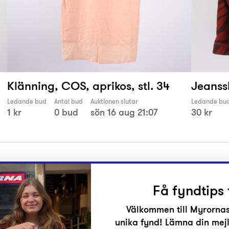
.
Klänning, COS, aprikos, stl. 34
Jeanssk
Ledande bud
Antal bud
Auktionen slutar
Ledande bu
1 kr
0 bud
sön 16 aug 21:07
30 kr
Få fyndtips 
Välkommen till Myrornas
unika fynd! Lämna din mejl
r