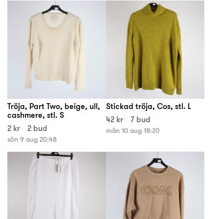
Tröja, Part Two, beige, ull,
Stickad tröja, Cos, stl. L
cashmere, stl. S
42 kr
7 bud
2 kr
2 bud
mån 10 aug 18:20
sön 9 aug 20:48