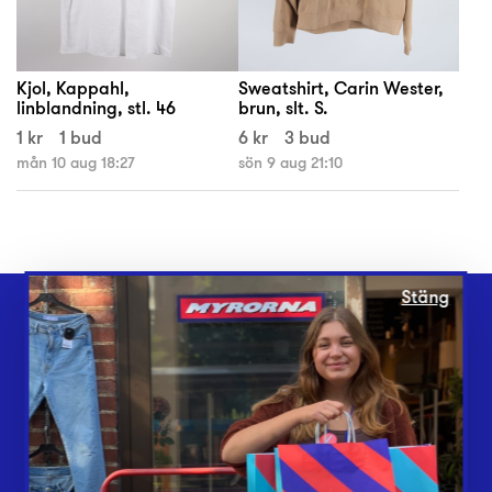
Kjol, Kappahl,
Sweatshirt, Carin Wester,
linblandning, stl. 46
brun, slt. S.
1 kr
1 bud
6 kr
3 bud
mån 10 aug 18:27
sön 9 aug 21:10
Stäng
Webbshop
Butiker
Lämna in
Vårt överskott