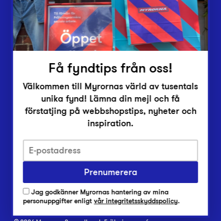
Inlämningsplatser
Om Myrorna
Lediga jobb
Pressrum
Kontakt
Få fyndtips från oss!
Välkommen till Myrornas värld av tusentals
unika fynd! Lämna din mejl och få
förstatjing på webbshopstips, nyheter och
inspiration.
Integritetsskyddspolicy
Prenumerera
Har du frågor om onlineköp, leverans eller retur?
Vanliga frågor om vår webbshop
Jag godkänner Myrornas hantering av mina
Har du frågor om vår verksamhet?
personuppgifter enligt
vår integritetsskyddspolicy
.
Vanliga frågor om Myrorna