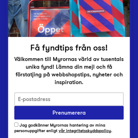
Inlämningsplatser
Om Myrorna
Lediga jobb
Pressrum
Kontakt
Få fyndtips från oss!
Välkommen till Myrornas värld av tusentals
unika fynd! Lämna din mejl och få
förstatjing på webbshopstips, nyheter och
inspiration.
Integritetsskyddspolicy
Prenumerera
Har du frågor om onlineköp, leverans eller retur?
Vanliga frågor om vår webbshop
Jag godkänner Myrornas hantering av mina
Har du frågor om vår verksamhet?
personuppgifter enligt
vår integritetsskyddspolicy
.
Vanliga frågor om Myrorna