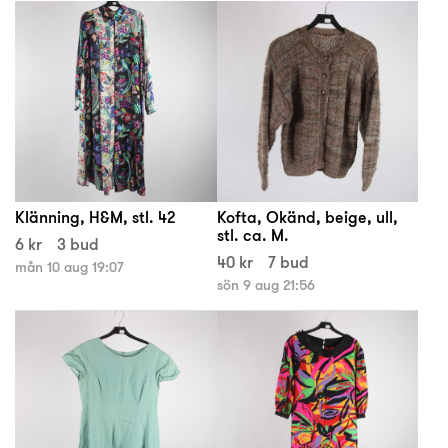
Klänning, H&M, stl. 42
Kofta, Okänd, beige, ull,
stl. ca. M.
6 kr
3 bud
40 kr
7 bud
mån 10 aug 19:07
sön 9 aug 21:56