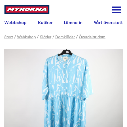
Webbshop
Butiker
Lämna in
Vårt överskott
Start
/
Webbshop
/
Kläder
/
Damkläder
/
Överdelar dam