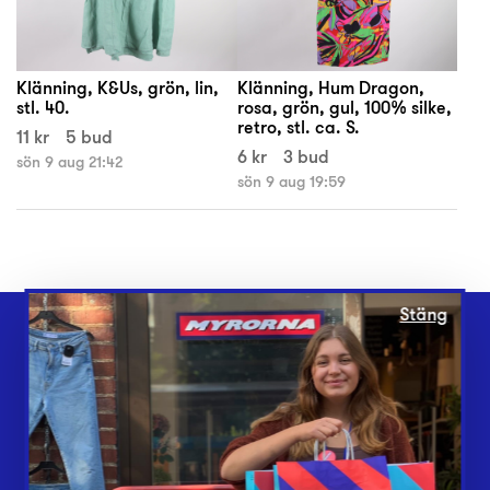
Klänning, K&Us, grön, lin,
Klänning, Hum Dragon,
stl. 40.
rosa, grön, gul, 100% silke,
retro, stl. ca. S.
11 kr
5 bud
6 kr
3 bud
sön 9 aug 21:42
sön 9 aug 19:59
Stäng
Webbshop
Butiker
Lämna in
Vårt överskott