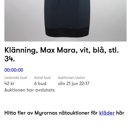
Klänning, Max Mara, vit, blå, stl.
34.
00:00:00
Ledande bud
Antal bud
Auktionen slutar
42 kr
6 bud
sön 21 jun 22:17
Auktionen har avslutats
Hitta fler av Myrornas nätauktioner för
kläder
här