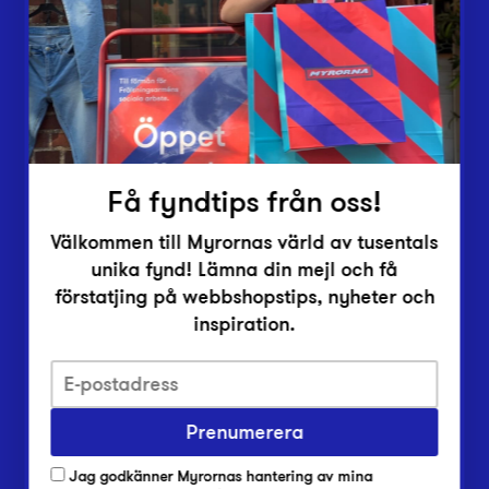
Vårt överskott
Inlämningsplatser
Om Myrorna
Lediga jobb
Pressrum
Kontakt
Få fyndtips från oss!
Välkommen till Myrornas värld av tusentals
unika fynd! Lämna din mejl och få
förstatjing på webbshopstips, nyheter och
inspiration.
Integritetsskyddspolicy
Prenumerera
Har du frågor om onlineköp, leverans eller retur?
Vanliga frågor om vår webbshop
Jag godkänner Myrornas hantering av mina
Har du frågor om vår verksamhet?