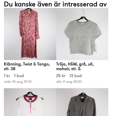
Du kanske även är intresserad av
Klänning, Twist & Tango,
Tröja, H&M, grå, ull,
stl. 38
mohair, stl. S.
1 kr
1 bud
25 kr
13 bud
mån 10 aug 19:13
sön 9 aug 20:51