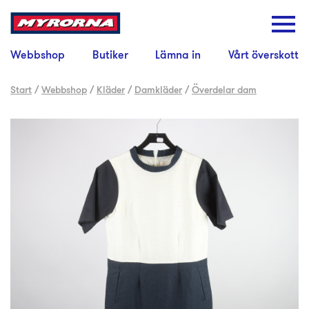
Webbshop
Butiker
Lämna in
Vårt överskott
Start
/
Webbshop
/
Kläder
/
Damkläder
/
Överdelar dam