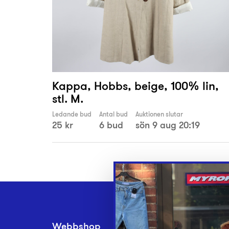
Kappa, Hobbs, beige, 100% lin,
stl. M.
Ledande bud
Antal bud
Auktionen slutar
25 kr
6 bud
sön 9 aug 20:19
Webbshop
Inlämningsplatse