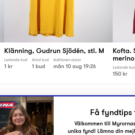
Klänning, Gudrun Sjödén, stl. M
Kofta.
merino u
Ledande bud
Antal bud
Auktionen slutar
1 kr
1 bud
mån 10 aug 19:26
Ledande bu
150 kr
Få fyndtips 
Välkommen till Myrornas
unika fynd! Lämna din mejl
r