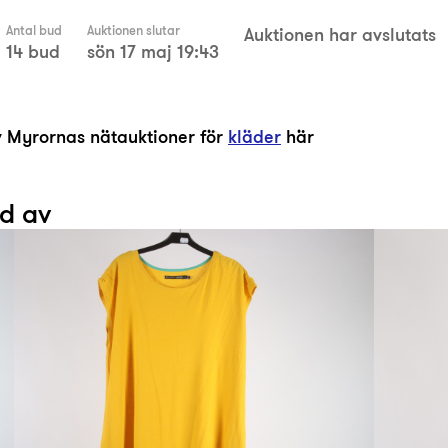
Antal bud
Auktionen slutar
Auktionen har avslutats
14 bud
sön 17 maj 19:43
av Myrornas nätauktioner för
kläder
här
ad av