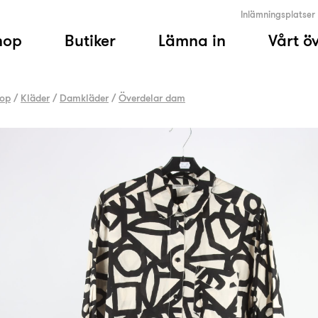
Inlämningsplatser
hop
Butiker
Lämna in
Vårt ö
op
/
Kläder
/
Damkläder
/
Överdelar dam