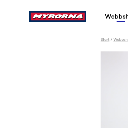
Sök
Webbs
Start
/
Webbsh