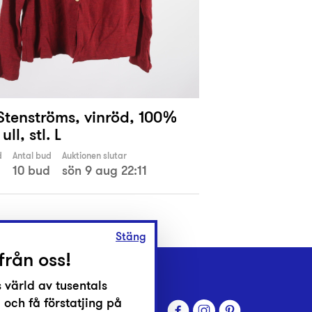
 Stenströms, vinröd, 100%
ll, stl. L
d
Antal bud
Auktionen slutar
10 bud
sön 9 aug 22:11
Stäng
från oss!
 värld av tusentals
 och få förstatjing på