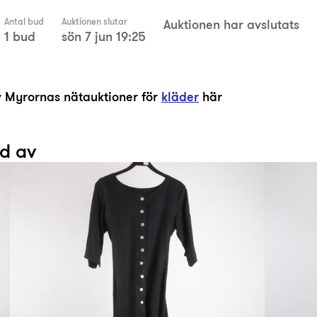
Antal bud
Auktionen slutar
Auktionen har avslutats
1 bud
sön 7 jun 19:25
av Myrornas nätauktioner för
kläder
här
ad av