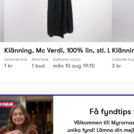
,
Klänning, Mc Verdi, 100% lin, stl. L
Klännin
Ledande bud
Antal bud
Auktionen slutar
Ledande bu
1 kr
1 bud
mån 10 aug 19:10
3 kr
Få fyndtips 
Välkommen till Myrornas
unika fynd! Lämna din mejl
r