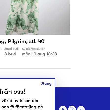
g, Pilgrim, stl. 40
d
Antal bud
Auktionen slutar
3 bud
mån 10 aug 18:33
Stäng
från oss!
 värld av tusentals
 och få förstatjing på