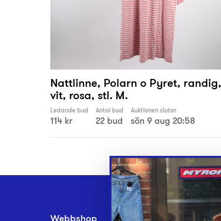
Nattlinne, Polarn o Pyret, randig
vit, rosa, stl. M.
Ledande bud
Antal bud
Auktionen slutar
114 kr
22 bud
sön 9 aug 20:58
Webbshop
Inlämningsplatse