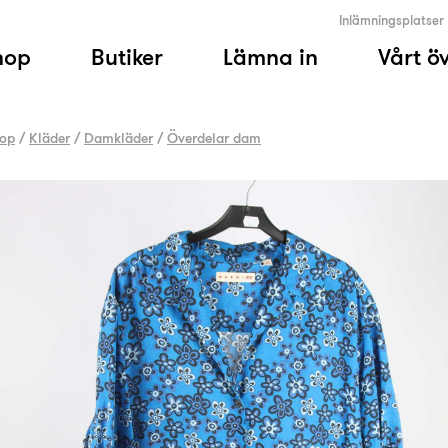
Inlämningsplatser
hop
Butiker
Lämna in
Vårt ö
op
/
Kläder
/
Damkläder
/
Överdelar dam