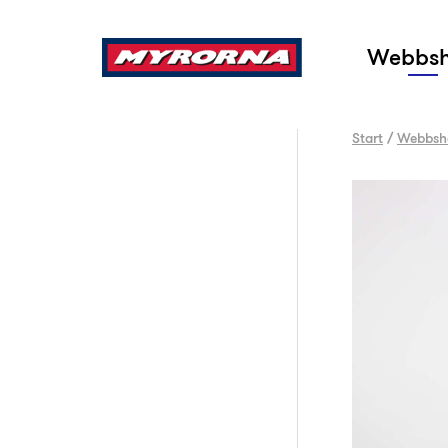
Sök
Webbs
Start
/
Webbsh