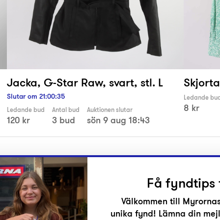
,
Jacka, G-Star Raw, svart, stl. L
Skjorta
Slutar om
21
:
00
:
35
Ledande bu
8 kr
Ledande bud
Antal bud
Auktionen slutar
120 kr
3 bud
sön 9 aug 18:43
Få fyndtips 
Välkommen till Myrornas
unika fynd! Lämna din mejl
r