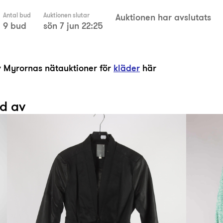
Antal bud
Auktionen slutar
Auktionen har avslutats
9 bud
sön 7 jun 22:25
av Myrornas nätauktioner för
kläder
här
ad av