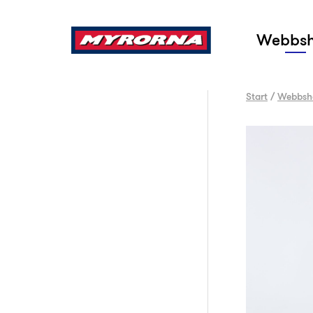
Sök
Webbs
Start
/
Webbsh