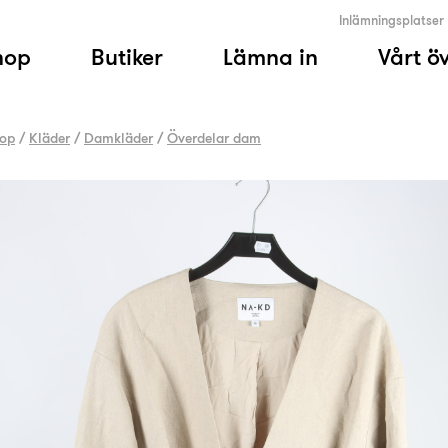
Inlämningsplatser
hop
Butiker
Lämna in
Vårt ö
op
/
Kläder
/
Damkläder
/
Överdelar dam