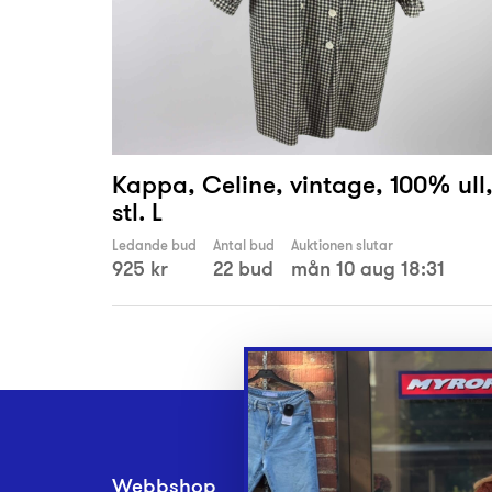
Kappa, Celine, vintage, 100% ull
stl. L
Ledande bud
Antal bud
Auktionen slutar
925 kr
22 bud
mån 10 aug 18:31
Webbshop
Inlämningsplatse