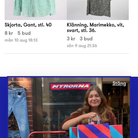
Skjorta, Gant, stl. 40
Klänning, Marimekko, vit,
svart, stl. 36.
8 kr
5 bud
3 kr
3 bud
mån 10 aug 18:13
sön 9 aug 21:36
Stäng
Webbshop
Butiker
Lämna in
Vårt överskott