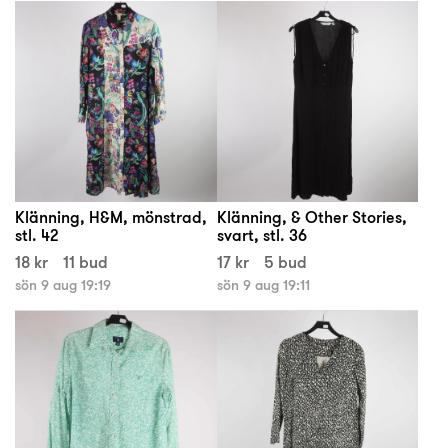
Klänning, H&M, mönstrad,
Klänning, & Other Stories,
stl. 42
svart, stl. 36
18 kr
11 bud
17 kr
5 bud
sön 9 aug 19:19
sön 9 aug 19:11