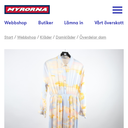
Webbshop
Butiker
Lämna in
Vårt överskott
Start
/
Webbshop
/
Kläder
/
Damkläder
/
Överdelar dam