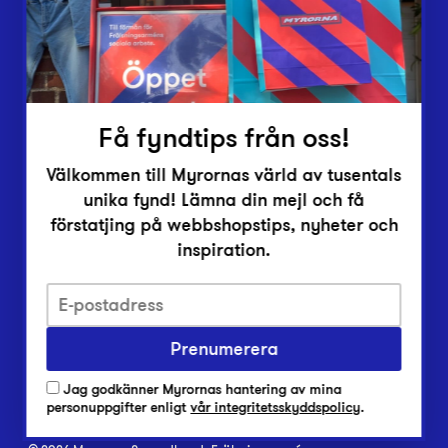
Inlämningsplatser
Om Myrorna
Lediga jobb
Pressrum
Kontakt
Få fyndtips från oss!
Välkommen till Myrornas värld av tusentals
unika fynd! Lämna din mejl och få
förstatjing på webbshopstips, nyheter och
inspiration.
Integritetsskyddspolicy
Prenumerera
Har du frågor om onlineköp, leverans eller retur?
Vanliga frågor om vår webbshop
Jag godkänner Myrornas hantering av mina
Har du frågor om vår verksamhet?
personuppgifter enligt
vår integritetsskyddspolicy
.
Vanliga frågor om Myrorna