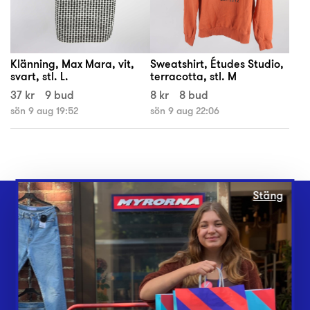
Klänning, Max Mara, vit,
Sweatshirt, Études Studio,
svart, stl. L.
terracotta, stl. M
37 kr
9 bud
8 kr
8 bud
sön 9 aug 19:52
sön 9 aug 22:06
Stäng
Webbshop
Butiker
Lämna in
Vårt överskott