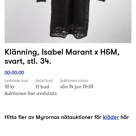
Klänning, Isabel Marant x H&M,
svart, stl. 34.
00:00:00
Ledande bud
Antal bud
Auktionen slutar
10 kr
11 bud
sön 14 jun 19:01
Auktionen har avslutats
Hitta fler av Myrornas nätauktioner för
kläder
här