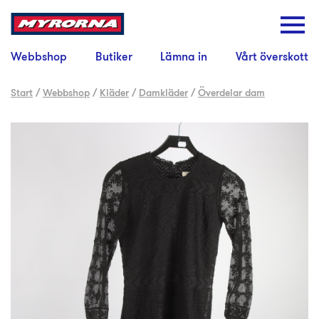
Webbshop
Butiker
Lämna in
Vårt överskott
Start
/
Webbshop
/
Kläder
/
Damkläder
/
Överdelar dam