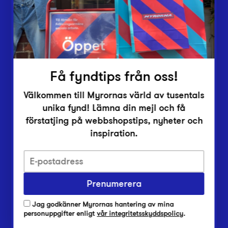
Inlämningsplatser
Om Myrorna
Lediga jobb
Pressrum
Kontakt
Få fyndtips från oss!
Välkommen till Myrornas värld av tusentals
unika fynd! Lämna din mejl och få
förstatjing på webbshopstips, nyheter och
inspiration.
Integritetsskyddspolicy
Prenumerera
Har du frågor om onlineköp, leverans eller retur?
Vanliga frågor om vår webbshop
Jag godkänner Myrornas hantering av mina
Har du frågor om vår verksamhet?
personuppgifter enligt
vår integritetsskyddspolicy
.
Vanliga frågor om Myrorna