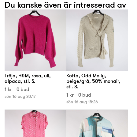
Du kanske även är intresserad av
Tröja, H&M, rosa, ull,
Kofta, Odd Molly,
alpaca, stl. S.
beige/grå, 50% mohair,
stl. S.
1 kr
0 bud
1 kr
0 bud
sön 16 aug 20:17
sön 16 aug 18:26