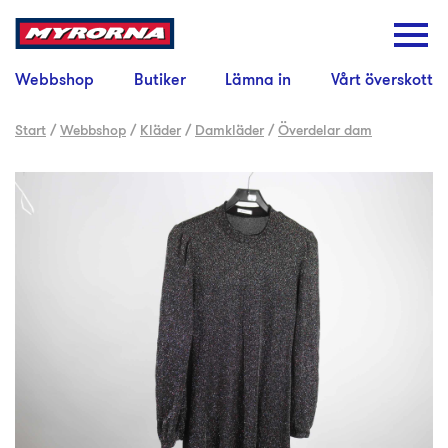
Webbshop
Butiker
Lämna in
Vårt överskott
Start
/
Webbshop
/
Kläder
/
Damkläder
/
Överdelar dam