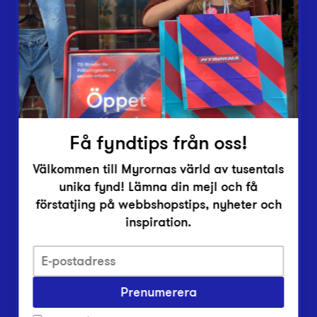
Vårt överskott
Inlämningsplatser
Om Myrorna
Lediga jobb
Pressrum
Kontakt
Få fyndtips från oss!
Välkommen till Myrornas värld av tusentals
unika fynd! Lämna din mejl och få
förstatjing på webbshopstips, nyheter och
inspiration.
Integritetsskyddspolicy
Prenumerera
Har du frågor om onlineköp, leverans eller retur?
Vanliga frågor om vår webbshop