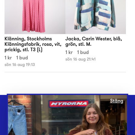
Klänning, Stockholms
Jacka, Carin Wester, blå,
Klänningsfabrik, rosa, vit,
grön, stl. M.
prickig, stl. T3 (L)
1 kr
1 bud
1 kr
1 bud
sön 16 aug 21:41
sön 16 aug 19:13
Stäng
Webbshop
Butiker
Lämna in