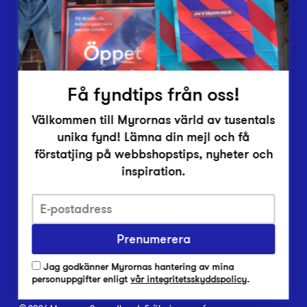
Inlämningsplatser
Om Myrorna
Lediga jobb
Pressrum
Kontakt
Få fyndtips från oss!
Välkommen till Myrornas värld av tusentals
unika fynd! Lämna din mejl och få
förstatjing på webbshopstips, nyheter och
inspiration.
Integritetsskyddspolicy
Prenumerera
Har du frågor om onlineköp, leverans eller retur?
Vanliga frågor om vår webbshop
Jag godkänner Myrornas hantering av mina
Har du frågor om vår verksamhet?
personuppgifter enligt
vår integritetsskyddspolicy
.
Vanliga frågor om Myrorna