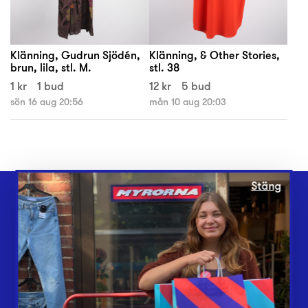
Klänning, Gudrun Sjödén,
Klänning, & Other Stories,
brun, lila, stl. M.
stl. 38
1 kr
1 bud
12 kr
5 bud
sön 16 aug 20:56
mån 10 aug 20:03
Stäng
Webbshop
Butiker
Lämna in
Vårt överskott