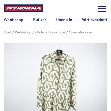
Webbshop
Butiker
Lämna in
Vårt överskott
Start
/
Webbshop
/
Kläder
/
Damkläder
/
Överdelar dam