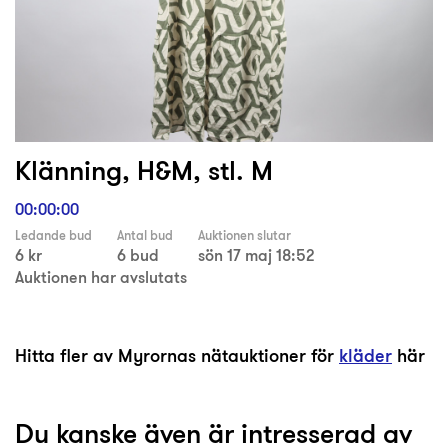
Klänning, H&M, stl. M
00:00:00
Ledande bud
Antal bud
Auktionen slutar
6 kr
6 bud
sön 17 maj 18:52
Auktionen har avslutats
Hitta fler av Myrornas nätauktioner för
kläder
här
Du kanske även är intresserad av