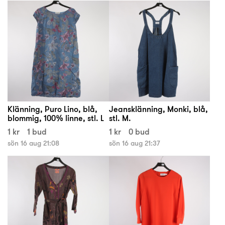
Klänning, Puro Lino, blå,
Jeansklänning, Monki, blå,
blommig, 100% linne, stl. L
stl. M.
1 kr
1 bud
1 kr
0 bud
sön 16 aug 21:08
sön 16 aug 21:37