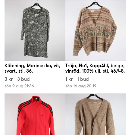
Klänning, Marimekko, vit,
Tröja, No1, KappAhl, beige,
svart, stl. 36.
vinröd, 100% ull, stl. 46/48.
3 kr
3 bud
1 kr
1 bud
sön 9 aug 21:36
sön 16 aug 20:19