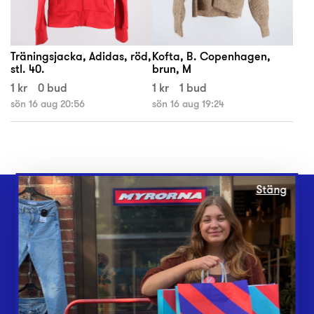
Träningsjacka, Adidas, röd,
Kofta, B. Copenhagen,
stl. 40.
brun, M
1 kr
0 bud
1 kr
1 bud
sön 16 aug 20:56
sön 16 aug 19:24
Stäng
Webbshop
Butiker
Lämna in
Vårt överskott