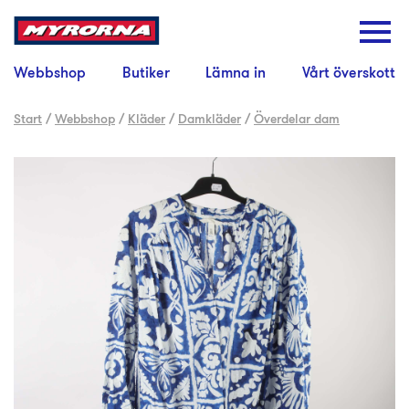
Webbshop
Butiker
Lämna in
Vårt överskott
Start
/
Webbshop
/
Kläder
/
Damkläder
/
Överdelar dam