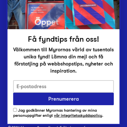
Inlämningsplatser
Om Myrorna
Lediga jobb
Pressrum
Kontakt
Få fyndtips från oss!
Välkommen till Myrornas värld av tusentals
unika fynd! Lämna din mejl och få
förstatjing på webbshopstips, nyheter och
inspiration.
Integritetsskyddspolicy
Prenumerera
Har du frågor om onlineköp, leverans eller retur?
Vanliga frågor om vår webbshop
Jag godkänner Myrornas hantering av mina
Har du frågor om vår verksamhet?
personuppgifter enligt
vår integritetsskyddspolicy
.
Vanliga frågor om Myrorna