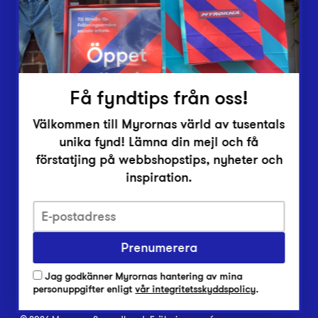
Inlämningsplatser
Om Myrorna
Lediga jobb
Pressrum
Kontakt
Få fyndtips från oss!
Välkommen till Myrornas värld av tusentals
unika fynd! Lämna din mejl och få
förstatjing på webbshopstips, nyheter och
inspiration.
Integritetsskyddspolicy
Prenumerera
Har du frågor om onlineköp, leverans eller retur?
Vanliga frågor om vår webbshop
Jag godkänner Myrornas hantering av mina
Har du frågor om vår verksamhet?
personuppgifter enligt
vår integritetsskyddspolicy
.
Vanliga frågor om Myrorna