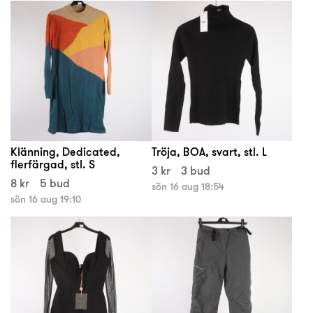
Klänning, Dedicated,
Tröja, BOA, svart, stl. L
flerfärgad, stl. S
3 kr
3 bud
8 kr
5 bud
sön 16 aug 18:54
sön 16 aug 19:10