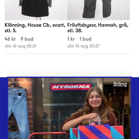
Klänning, House Cb, svart,
Friluftsbyxor, Hannah, grå,
stl. S.
stl. 38.
46 kr
9 bud
1 kr
1 bud
sön 16 aug 20:21
sön 16 aug 20:27
Stäng
Webbshop
Butiker
Lämna in
Vårt överskott