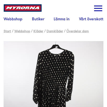
Webbshop
Butiker
Lämna in
Vårt överskott
Start
/
Webbshop
/
Kläder
/
Damkläder
/
Överdelar dam