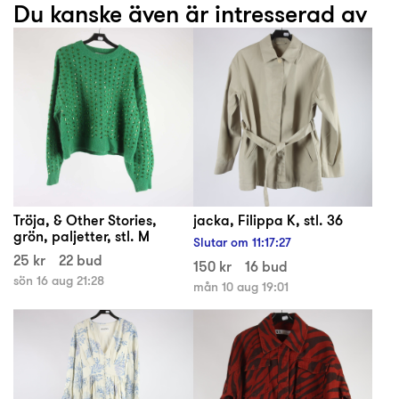
Du kanske även är intresserad av
Tröja, & Other Stories,
jacka, Filippa K, stl. 36
grön, paljetter, stl. M
Slutar om
11
:
17
:
26
25 kr
22 bud
150 kr
16 bud
sön 16 aug 21:28
mån 10 aug 19:01