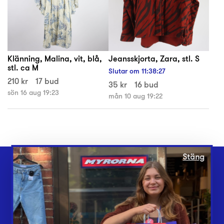
Klänning, Malina, vit, blå,
Jeansskjorta, Zara, stl. S
stl. ca M
Slutar om
11
:
38
:
26
210 kr
17 bud
35 kr
16 bud
sön 16 aug 19:23
mån 10 aug 19:22
Stäng
Webbshop
Butiker
Lämna in