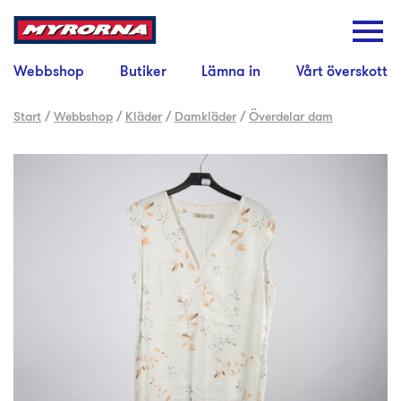
Webbshop
Butiker
Lämna in
Vårt överskott
Start
/
Webbshop
/
Kläder
/
Damkläder
/
Överdelar dam