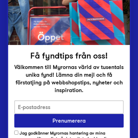
Vårt överskott
Inlämningsplatser
Om Myrorna
Lediga jobb
Pressrum
Kontakt
Få fyndtips från oss!
Välkommen till Myrornas värld av tusentals
unika fynd! Lämna din mejl och få
förstatjing på webbshopstips, nyheter och
inspiration.
Integritetsskyddspolicy
Prenumerera
Har du frågor om onlineköp, leverans eller retur?
Vanliga frågor om vår webbshop
Jag godkänner Myrornas hantering av mina
Har du frågor om vår verksamhet?