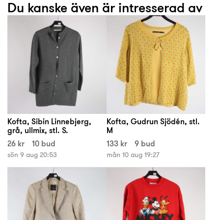
Du kanske även är intresserad av
Kofta, Sibin Linnebjerg,
Kofta, Gudrun Sjödén, stl.
grå, ullmix, stl. S.
M
26 kr
10 bud
133 kr
9 bud
sön 9 aug 20:53
mån 10 aug 19:27