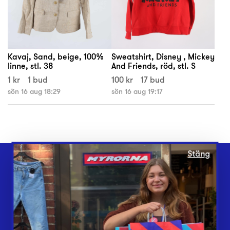
Kavaj, Sand, beige, 100%
Sweatshirt, Disney , Mickey
linne, stl. 38
And Friends, röd, stl. S
1 kr
1 bud
100 kr
17 bud
sön 16 aug 18:29
sön 16 aug 19:17
Stäng
Webbshop
Butiker
Lämna in
Vårt överskott