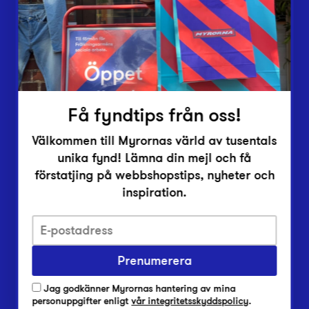
Inlämningsplatser
Om Myrorna
Lediga jobb
Pressrum
Kontakt
Få fyndtips från oss!
Välkommen till Myrornas värld av tusentals
unika fynd! Lämna din mejl och få
förstatjing på webbshopstips, nyheter och
inspiration.
Integritetsskyddspolicy
Prenumerera
Har du frågor om onlineköp, leverans eller retur?
Vanliga frågor om vår webbshop
Jag godkänner Myrornas hantering av mina
Har du frågor om vår verksamhet?
personuppgifter enligt
vår integritetsskyddspolicy
.
Vanliga frågor om Myrorna