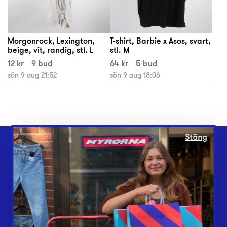
Morgonrock, Lexington,
T-shirt, Barbie x Asos, svart,
beige, vit, randig, stl. L
stl. M
12 kr
9 bud
64 kr
5 bud
sön 9 aug 21:52
sön 9 aug 18:06
Stäng
Webbshop
Butiker
Lämna in
Vårt överskott