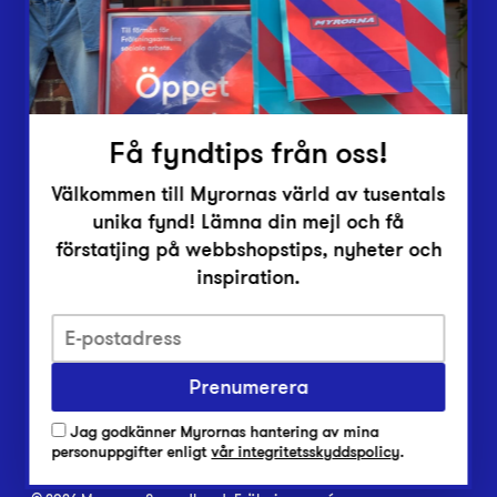
Inlämningsplatser
Om Myrorna
Lediga jobb
Pressrum
Kontakt
Få fyndtips från oss!
Välkommen till Myrornas värld av tusentals
unika fynd! Lämna din mejl och få
förstatjing på webbshopstips, nyheter och
inspiration.
Integritetsskyddspolicy
Prenumerera
Har du frågor om onlineköp, leverans eller retur?
Vanliga frågor om vår webbshop
Jag godkänner Myrornas hantering av mina
Har du frågor om vår verksamhet?
personuppgifter enligt
vår integritetsskyddspolicy
.
Vanliga frågor om Myrorna