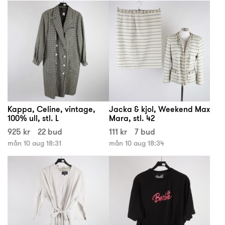
Kappa, Celine, vintage,
Jacka & kjol, Weekend Max
100% ull, stl. L
Mara, stl. 42
925 kr
22 bud
111 kr
7 bud
mån 10 aug 18:31
mån 10 aug 18:34