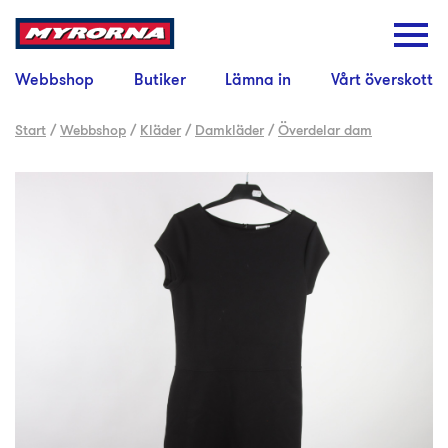
Webbshop
Butiker
Lämna in
Vårt överskott
Start
/
Webbshop
/
Kläder
/
Damkläder
/
Överdelar dam