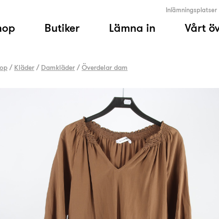
Inlämningsplatser
hop
Butiker
Lämna in
Vårt ö
op
/
Kläder
/
Damkläder
/
Överdelar dam