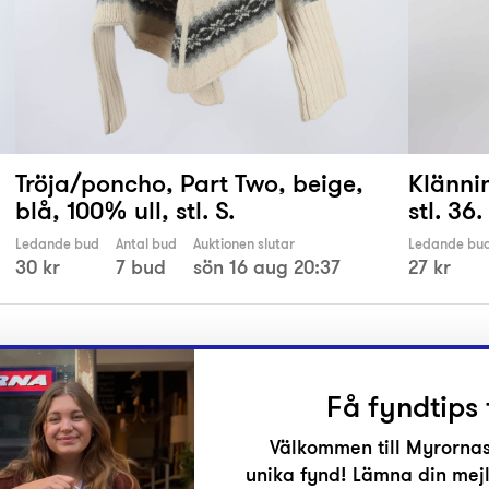
Tröja/poncho, Part Two, beige,
Klännin
blå, 100% ull, stl. S.
stl. 36.
Ledande bud
Antal bud
Auktionen slutar
Ledande bu
30 kr
7 bud
sön 16 aug 20:37
27 kr
Få fyndtips 
Välkommen till Myrornas
unika fynd! Lämna din mejl
r