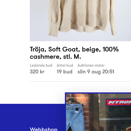
Tröja, Soft Goat, beige, 100%
cashmere, stl. M.
Ledande bud
Antal bud
Auktionen slutar
320 kr
19 bud
sön 9 aug 20:51
Webbshop
Inlämningsplatse