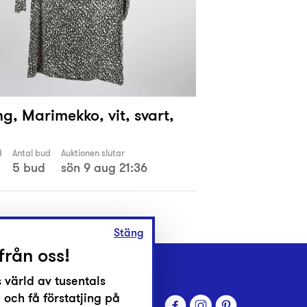
g, Marimekko, vit, svart,
d
Antal bud
Auktionen slutar
5 bud
sön 9 aug 21:36
Stäng
från oss!
 värld av tusentals
 och få förstatjing på