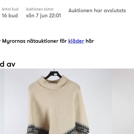
Antal bud
Auktionen slutar
Auktionen har avslutats
16 bud
sön 7 jun 22:01
av Myrornas nätauktioner för
kläder
här
ad av