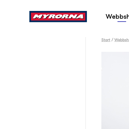
Sök
Webbs
Start
/
Webbsh