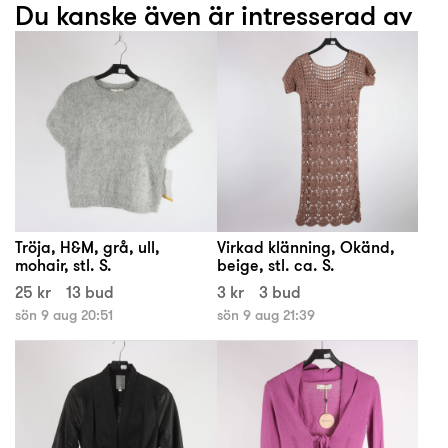
Du kanske även är intresserad av
Tröja, H&M, grå, ull,
Virkad klänning, Okänd,
mohair, stl. S.
beige, stl. ca. S.
25 kr
13 bud
3 kr
3 bud
sön 9 aug 20:51
sön 9 aug 21:39