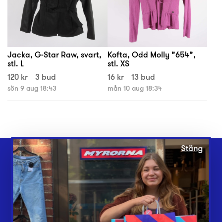
Jacka, G-Star Raw, svart,
Kofta, Odd Molly ”654”,
stl. L
stl. XS
120 kr
3 bud
16 kr
13 bud
sön 9 aug 18:43
mån 10 aug 18:34
Stäng
Webbshop
Butiker
Lämna in
Vårt överskott