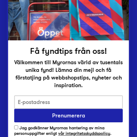
Inlämningsplatser
Om Myrorna
Lediga jobb
Pressrum
Kontakt
Få fyndtips från oss!
Välkommen till Myrornas värld av tusentals
unika fynd! Lämna din mejl och få
förstatjing på webbshopstips, nyheter och
inspiration.
Integritetsskyddspolicy
Prenumerera
Har du frågor om onlineköp, leverans eller retur?
Vanliga frågor om vår webbshop
Jag godkänner Myrornas hantering av mina
Har du frågor om vår verksamhet?
personuppgifter enligt
vår integritetsskyddspolicy
.
Vanliga frågor om Myrorna